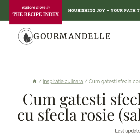
Skip
NOURISHING JOY – YOUR PATH 
THE RECIPE INDEX
to
content
GOURMANDELLE
/
Inspiratie culinara
/
Cum gatesti sfecla cor
Cum gatesti sfecl
cu sfecla rosie (s
Last update