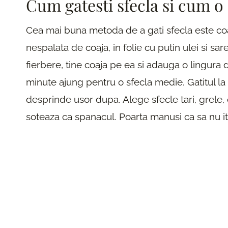
Cum gatesti sfecla si cum o 
Cea mai buna metoda de a gati sfecla este coac
nespalata de coaja, in folie cu putin ulei si s
fierbere, tine coaja pe ea si adauga o lingura 
minute ajung pentru o sfecla medie. Gatitul la a
desprinde usor dupa. Alege sfecle tari, grele,
soteaza ca spanacul. Poarta manusi ca sa nu iti