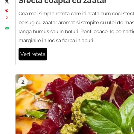
Sfecla coapta cu za’atar
Cea mai simpla reteta care iti arata cum coci sfecl
2
belsug cu za’atar aromat si stropite cu ulei de ma
langa humus sau in boluri. Pont: coace-le pe harti
marginile in loc sa fiarba in aburi.
Vezi reteta
2