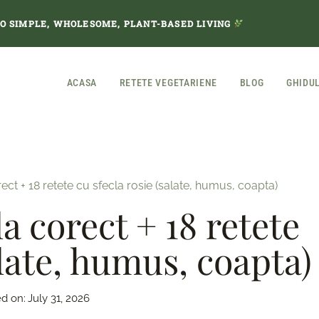
TO SIMPLE, WHOLESOME, PLANT-BASED LIVING
ACASA
RETETE VEGETARIENE
BLOG
GHIDU
ect + 18 retete cu sfecla rosie (salate, humus, coapta)
a corect + 18 retete
alate, humus, coapta)
d on:
July 31, 2026