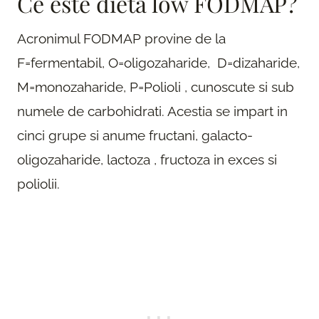
Ce este dieta low FODMAP?
Acronimul FODMAP provine de la
F=fermentabil, O=oligozaharide, D=dizaharide,
M=monozaharide, P=Polioli , cunoscute si sub
numele de carbohidrati. Acestia se impart in
cinci grupe si anume fructani, galacto-
oligozaharide, lactoza , fructoza in exces si
poliolii.