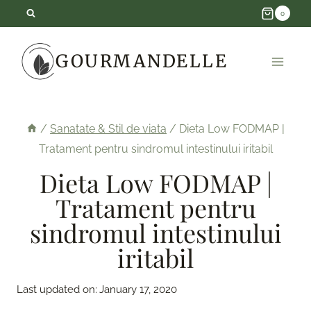
Skip
0
to
GOURMANDELLE
content
/
Sanatate & Stil de viata
/
Dieta Low FODMAP |
Tratament pentru sindromul intestinului iritabil
Dieta Low FODMAP |
Tratament pentru
sindromul intestinului
iritabil
Last updated on:
January 17, 2020