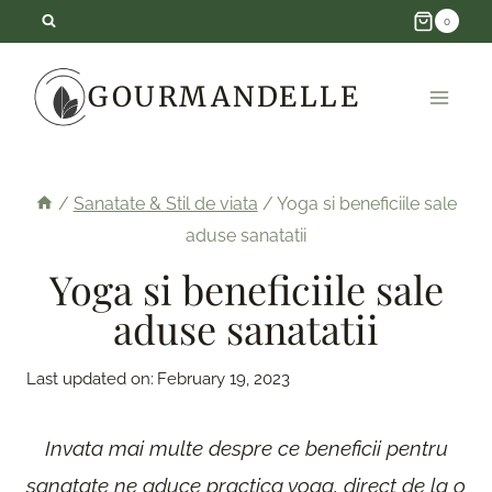
Skip
0
to
GOURMANDELLE
content
/
Sanatate & Stil de viata
/
Yoga si beneficiile sale
aduse sanatatii
Yoga si beneficiile sale
aduse sanatatii
Last updated on:
February 19, 2023
Invata mai multe despre ce beneficii pentru
sanatate ne aduce practica yoga, direct de la o