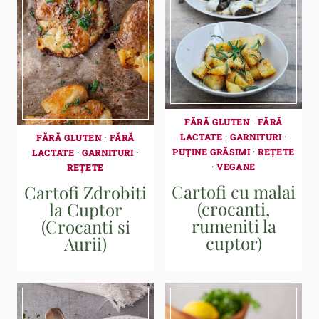
FĂRĂ GLUTEN
·
FĂRĂ
LACTATE
·
GARNITURI
·
FĂRĂ GLUTEN
·
FĂRĂ
PUȚINE GRĂSIMI
·
REȚETE
LACTATE
·
GARNITURI
·
·
VEGANE
REȚETE
Cartofi cu malai
Cartofi Zdrobiti
(crocanti,
la Cuptor
rumeniti la
(Crocanti si
cuptor)
Aurii)