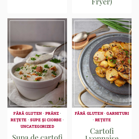
Fryer)
FĂRĂ GLUTEN
·
PRÂNZ
·
FĂRĂ GLUTEN
·
GARNITURI
REȚETE
·
SUPE ȘI CIORBE
·
·
REȚETE
UNCATEGORIZED
Cartofi
Supa de cartofi
Lyonnaise