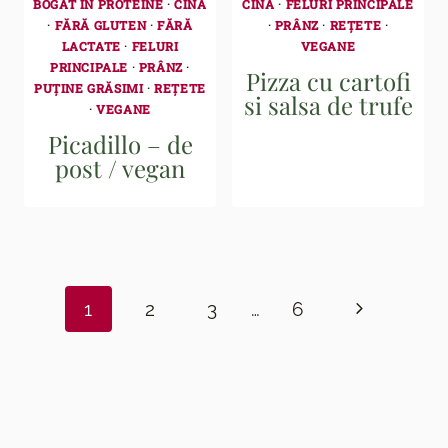
BOGAT IN PROTEINE
·
CINĂ
CINĂ
·
FELURI PRINCIPALE
·
FĂRĂ GLUTEN
·
FĂRĂ
·
PRÂNZ
·
REȚETE
·
LACTATE
·
FELURI
VEGANE
PRINCIPALE
·
PRÂNZ
·
Pizza cu cartofi
PUȚINE GRĂSIMI
·
REȚETE
si salsa de trufe
·
VEGANE
Picadillo – de
post / vegan
Page
navigation
Next
1
2
3
…
6
Page