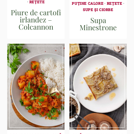
·
REȚETE
PUȚINE CALORII
·
REȚETE
·
SUPE ȘI CIORBE
Piure de cartofi
irlandez –
Supa
Colcannon
Minestrone