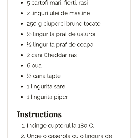
5
cartofi
mari, fierti, rasi
2
linguri
ulei de masline
250
g
ciuperci brune
tocate
½
lingurita
praf de usturoi
½
lingurita
praf de ceapa
2
cani
Cheddar
ras
6
oua
½
cana
lapte
1
lingurita
sare
1
lingurita
piper
Instructions
Incinge cuptorul la 180 C.
Unge o caserola cu o lingura de