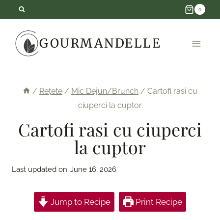
Skip
0
to
GOURMANDELLE
content
/
Rețete
/
Mic Dejun/Brunch
/
Cartofi rasi cu
ciuperci la cuptor
Cartofi rasi cu ciuperci
la cuptor
Last updated on:
June 16, 2026
Jump to Recipe
Print Recipe