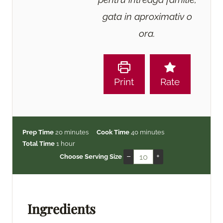
gata in aproximativ o
ora.
Print
Rate
m
m
Prep Time
20
minutes
Cook Time
40
minutes
h
i
i
Total Time
1
hour
o
n
n
–
+
Choose Serving Size
u
u
u
r
t
t
e
e
s
s
Ingredients