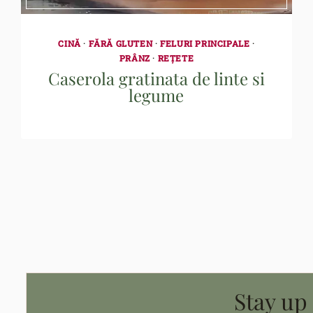
CINĂ
·
FĂRĂ GLUTEN
·
FELURI PRINCIPALE
·
PRÂNZ
·
REȚETE
Caserola gratinata de linte si
legume
Stay up