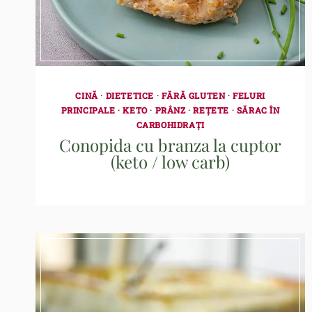
CINĂ
·
DIETETICE
·
FĂRĂ GLUTEN
·
FELURI
PRINCIPALE
·
KETO
·
PRÂNZ
·
REȚETE
·
SĂRAC ÎN
CARBOHIDRAȚI
Conopida cu branza la cuptor
(keto / low carb)