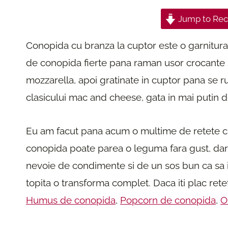
Jump to Rec
Conopida cu branza la cuptor este o garnitura 
de conopida fierte pana raman usor crocante s
mozzarella, apoi gratinate in cuptor pana se 
clasicului mac and cheese, gata in mai putin d
Eu am facut pana acum o multime de retete cu 
conopida poate parea o leguma fara gust, dar 
nevoie de condimente si de un sos bun ca sa i
topita o transforma complet. Daca iti plac rete
Humus de conopida
,
Popcorn de conopida
,
O