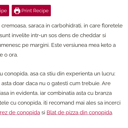
ipe
Print Recipe
cremoasa, saraca in carbohidrati, in care floretele
unt invelite intr-un sos dens de cheddar si
rumenesc pe margini. Este versiunea mea keto a
e o ora.
conopida, asa ca stiu din experienta un lucru:
asta doar daca nu o gatesti cum trebuie. Are
asa in evidenta, iar combinatia asta cu branza
tele cu conopida, iti recomand mai ales sa incerci
rez de conopida
si
Blat de pizza din conopida
.