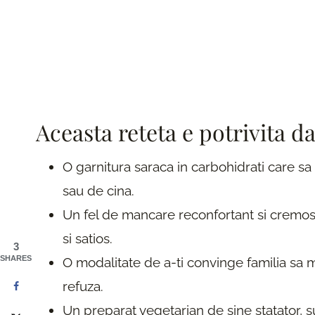
Aceasta reteta e potrivita d
O garnitura saraca in carbohidrati care sa
sau de cina.
Un fel de mancare reconfortant si cremos 
si satios.
3
SHARES
O modalitate de a-ti convinge familia sa m
refuza.
Un preparat vegetarian de sine statator, suf