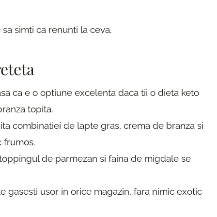
sa simti ca renunti la ceva.
reteta
asa ca e o optiune excelenta daca tii o dieta keto
branza topita.
rita combinatiei de lapte gras, crema de branza si
c frumos.
a toppingul de parmezan si faina de migdale se
le gasesti usor in orice magazin, fara nimic exotic