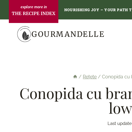
Skip
NOURISHING JOY – YOUR PATH 
THE RECIPE INDEX
to
content
GOURMANDELLE
/
Rețete
/
Conopida cu b
Conopida cu bran
low
Last update