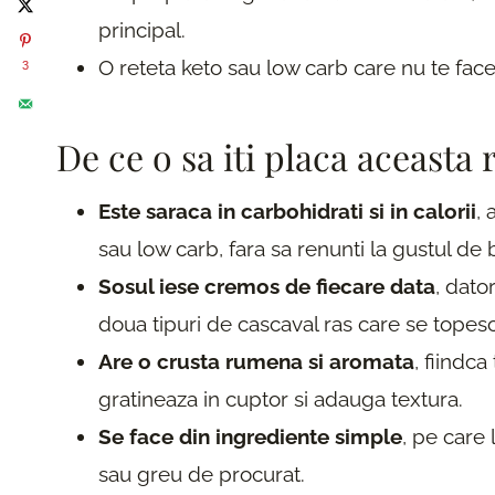
principal.
O reteta keto sau low carb care nu te face 
3
De ce o sa iti placa aceasta 
Este saraca in carbohidrati si in calorii
, 
sau low carb, fara sa renunti la gustul de 
Sosul iese cremos de fiecare data
, dato
doua tipuri de cascaval ras care se topes
Are o crusta rumena si aromata
, fiindc
gratineaza in cuptor si adauga textura.
Se face din ingrediente simple
, pe care 
sau greu de procurat.