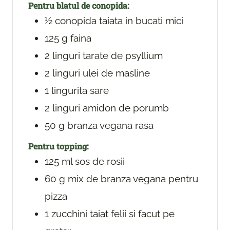
Pentru blatul de conopida:
½
conopida
taiata in bucati mici
125
g
faina
2
linguri
tarate de psyllium
2
linguri
ulei de masline
1
lingurita
sare
2
linguri
amidon de porumb
50
g
branza vegana
rasa
Pentru topping:
125
ml
sos de rosii
60
g
mix de branza vegana pentru
pizza
1
zucchini
taiat felii si facut pe