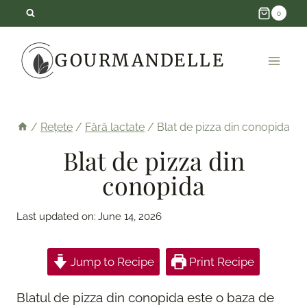
Skip
0
to
GOURMANDELLE
content
/
Rețete
/
Fără lactate
/
Blat de pizza din conopida
Blat de pizza din
conopida
Last updated on:
June 14, 2026
Jump to Recipe
Print Recipe
Blatul de pizza din conopida este o baza de