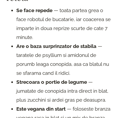
Se face repede
— toata partea grea o
face robotul de bucatarie, iar coacerea se
imparte in doua reprize scurte de cate 7
minute.
Are o baza surprinzator de stabila
—
taratele de psyllium si amidonul de
porumb leaga conopida, asa ca blatul nu
se sfarama cand il ridici.
Strecoara o portie de legume
—
jumatate de conopida intra direct in blat,
plus zucchini si ardei gras pe deasupra.
Este vegana din start
— foloseste branza
vegana rasa in blat si un mix de branza