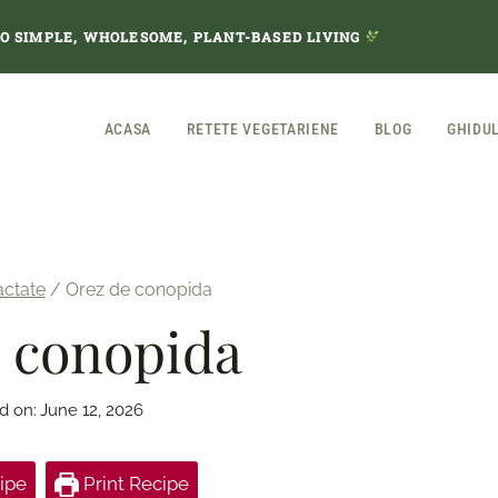
TO SIMPLE, WHOLESOME, PLANT-BASED LIVING
ACASA
RETETE VEGETARIENE
BLOG
GHIDU
actate
/
Orez de conopida
 conopida
d on:
June 12, 2026
ipe
Print Recipe