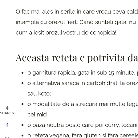
O fac mai ales in serile in care vreau ceva cald
intampla cu orezul fiert. Cand sunteti gata, nu u
cum a iesit orezul vostru de conopida!
Aceasta reteta e potrivita d
o garnitura rapida, gata in sub 15 minute,
o alternativa saraca in carbohidrati la orez
sau keto;
o modalitate de a strecura mai multe legum
4
cei mici;
SHARES
o baza neutra peste care pui curry, tocani
o reteta vegana, fara gluten si fara cereal