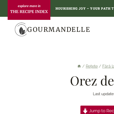
Skip
NOURISHING JOY – YOUR PATH 
THE RECIPE INDEX
to
content
GOURMANDELLE
/
Rețete
/
Fără l
Orez de
Last update
Jump to Rec