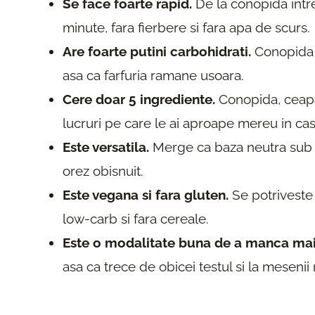
Se face foarte rapid.
De la conopida intre
minute, fara fierbere si fara apa de scurs.
Are foarte putini carbohidrati.
Conopida i
asa ca farfuria ramane usoara.
Cere doar 5 ingrediente.
Conopida, ceapa,
lucruri pe care le ai aproape mereu in cas
Este versatila.
Merge ca baza neutra sub o
orez obisnuit.
Este vegana si fara gluten.
Se potriveste 
low-carb si fara cereale.
Este o modalitate buna de a manca ma
asa ca trece de obicei testul si la mesenii 