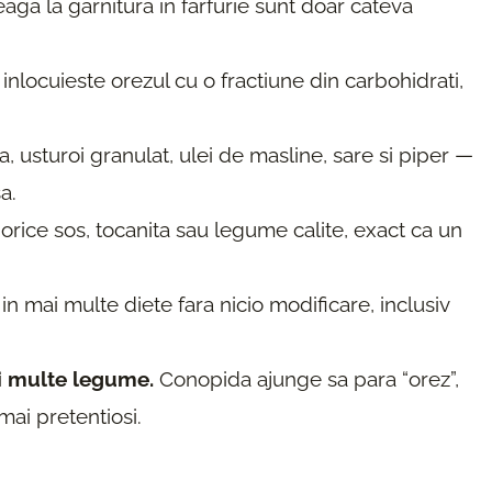
aga la garnitura in farfurie sunt doar cateva
nlocuieste orezul cu o fractiune din carbohidrati,
 usturoi granulat, ulei de masline, sare si piper —
a.
rice sos, tocanita sau legume calite, exact ca un
in mai multe diete fara nicio modificare, inclusiv
i multe legume.
Conopida ajunge sa para “orez”,
mai pretentiosi.