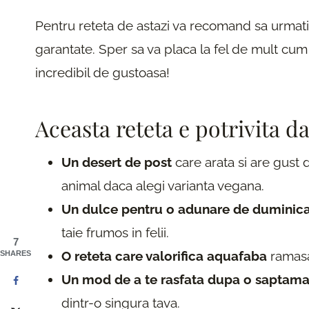
Pentru reteta de astazi va recomand sa urmati 
garantate. Sper sa va placa la fel de mult cum
incredibil de gustoasa!
Aceasta reteta e potrivita d
Un desert de post
care arata si are gust d
animal daca alegi varianta vegana.
Un dulce pentru o adunare de duminic
taie frumos in felii.
7
O reteta care valorifica aquafaba
ramasa 
SHARES
Un mod de a te rasfata dupa o saptam
dintr-o singura tava.