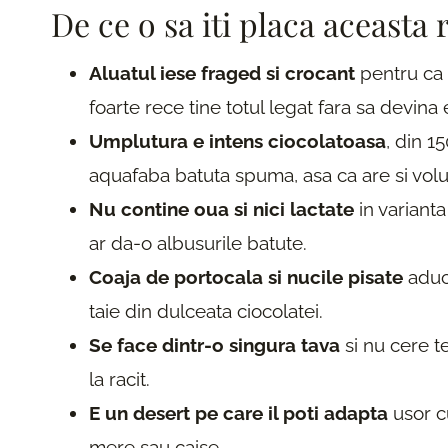
De ce o sa iti placa aceasta 
Aluatul iese fraged si crocant
pentru ca 
foarte rece tine totul legat fara sa devina e
Umplutura e intens ciocolatoasa
, din 1
aquafaba batuta spuma, asa ca are si volu
Nu contine oua si nici lactate
in varianta
ar da-o albusurile batute.
Coaja de portocala si nucile pisate
aduc 
taie din dulceata ciocolatei.
Se face dintr-o singura tava
si nu cere t
la racit.
E un desert pe care il poti adapta
usor cu
mere sau caise.