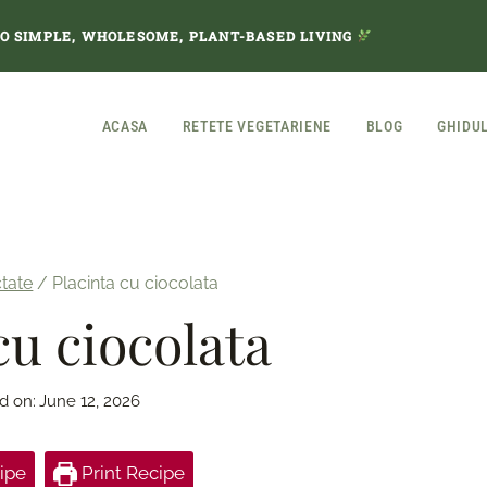
TO SIMPLE, WHOLESOME, PLANT-BASED LIVING
ACASA
RETETE VEGETARIENE
BLOG
GHIDU
ctate
/
Placinta cu ciocolata
cu ciocolata
d on:
June 12, 2026
ipe
Print Recipe