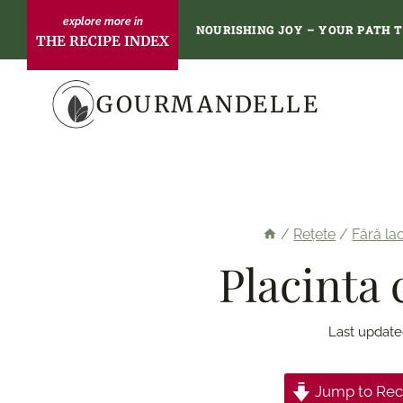
Skip
NOURISHING JOY – YOUR PATH 
THE RECIPE INDEX
to
content
GOURMANDELLE
/
Rețete
/
Fără la
Placinta 
Last update
Jump to Rec