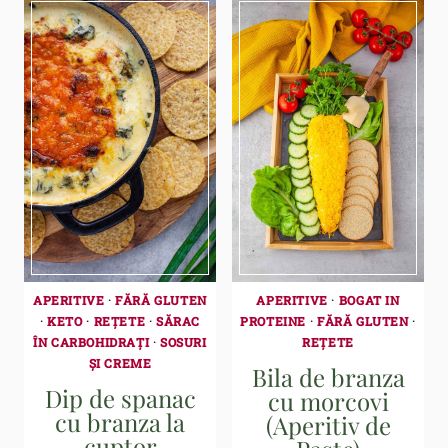
APERITIVE
·
FĂRĂ GLUTEN
APERITIVE
·
BOGAT IN
·
KETO
·
REȚETE
·
SĂRAC
PROTEINE
·
FĂRĂ GLUTEN
·
ÎN CARBOHIDRAȚI
·
SOSURI
REȚETE
ȘI CREME
Bila de branza
Dip de spanac
cu morcovi
cu branza la
(Aperitiv de
cuptor