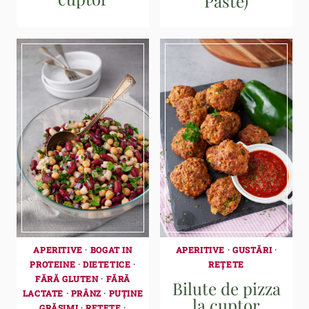
Paste)
APERITIVE
·
BOGAT IN
APERITIVE
·
GUSTĂRI
·
PROTEINE
·
DIETETICE
·
REȚETE
FĂRĂ GLUTEN
·
FĂRĂ
Bilute de pizza
LACTATE
·
PRÂNZ
·
PUȚINE
la cuptor
GRĂSIMI
·
REȚETE
·