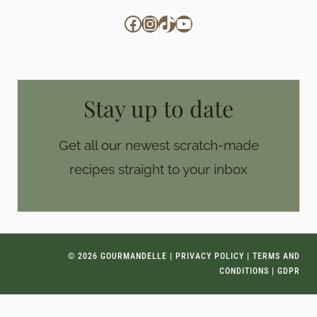
Facebook
Instagram
TikTok
YouTube
Stay up to date
Get all our newest scratch-made
recipes straight to your inbox
© 2026 GOURMANDELLE |
PRIVACY POLICY
|
TERMS AND
CONDITIONS
|
GDPR