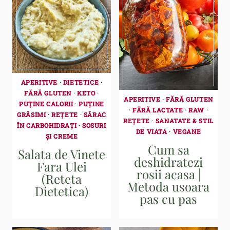
APERITIVE
·
DIETETICE
·
FĂRĂ GLUTEN
·
KETO
·
APERITIVE
·
FĂRĂ GLUTEN
PUȚINE CALORII
·
PUȚINE
·
FĂRĂ LACTATE
·
RAW
·
GRĂSIMI
·
REȚETE
·
SĂRAC
REȚETE
·
SANATATE & STIL
ÎN CARBOHIDRAȚI
·
SOSURI
DE VIATA
·
VEGANE
ȘI CREME
Cum sa
Salata de Vinete
deshidratezi
Fara Ulei
rosii acasa |
(Reteta
Metoda usoara
Dietetica)
pas cu pas