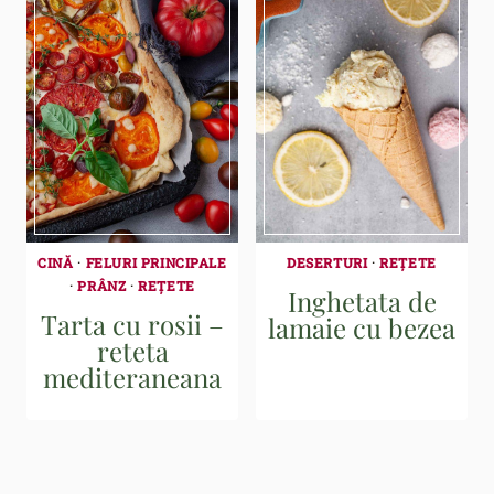
CINĂ
·
FELURI PRINCIPALE
DESERTURI
·
REȚETE
·
PRÂNZ
·
REȚETE
Inghetata de
Tarta cu rosii –
lamaie cu bezea
reteta
mediteraneana
Page