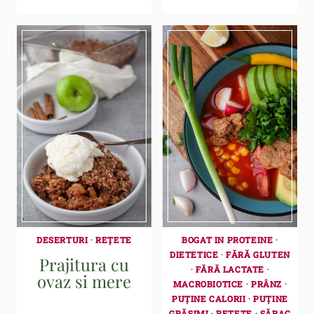
DESERTURI
·
REȚETE
BOGAT IN PROTEINE
·
DIETETICE
·
FĂRĂ GLUTEN
Prajitura cu
·
FĂRĂ LACTATE
·
ovaz si mere
MACROBIOTICE
·
PRÂNZ
·
PUȚINE CALORII
·
PUȚINE
GRĂSIMI
·
REȚETE
·
SĂRAC