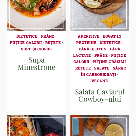
DIETETICE
·
PRÂNZ
·
APERITIVE
·
BOGAT IN
PUȚINE CALORII
·
REȚETE
·
PROTEINE
·
DIETETICE
·
SUPE ȘI CIORBE
FĂRĂ GLUTEN
·
FĂRĂ
LACTATE
·
PRÂNZ
·
PUȚINE
Supa
CALORII
·
PUȚINE GRĂSIMI
Minestrone
·
REȚETE
·
SALATE
·
SĂRAC
ÎN CARBOHIDRAȚI
·
VEGANE
Salata Caviarul
Cowboy-ului