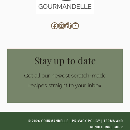
Facebook
Instagram
TikTok
YouTube
Stay up to date
Get all our newest scratch-made
recipes straight to your inbox
© 2026 GOURMANDELLE |
PRIVACY POLICY
|
TERMS AND
CONDITIONS
|
GDPR