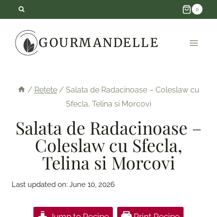
Skip
0
to
GOURMANDELLE
content
/
Rețete
/
Salata de Radacinoase – Coleslaw cu
Sfecla, Telina si Morcovi
Salata de Radacinoase –
Coleslaw cu Sfecla,
Telina si Morcovi
Last updated on:
June 10, 2026
Jump to Recipe
Print Recipe