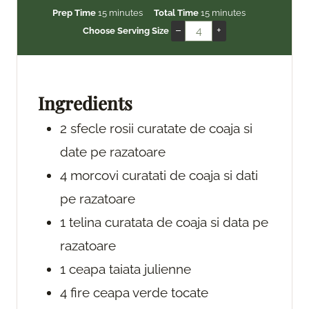
m
m
Prep Time
15
minutes
Total Time
15
minutes
i
i
–
+
Choose Serving Size
n
n
u
u
t
t
e
e
Ingredients
s
s
2
sfecle rosii
curatate de coaja si
date pe razatoare
4
morcovi
curatati de coaja si dati
pe razatoare
1
telina
curatata de coaja si data pe
razatoare
1
ceapa
taiata julienne
4
fire
ceapa verde
tocate