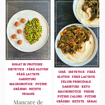
BOGAT IN PROTEINE
·
DIETETICE
·
FĂRĂ GLUTEN
CINĂ
·
DIETETICE
·
FĂRĂ
·
FĂRĂ LACTATE
·
GLUTEN
·
FĂRĂ LACTATE
·
GARNITURI
·
FELURI PRINCIPALE
·
MACROBIOTICE
·
PUȚINE
GARNITURI
·
KETO
·
GRĂSIMI
·
REȚETE
·
MACROBIOTICE
·
PRÂNZ
·
VEGANE
PUȚINE CALORII
·
PUȚINE
Mancare de
GRĂSIMI
·
REȚETE
·
SĂRAC