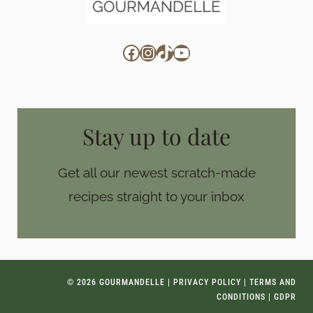
Facebook
Instagram
TikTok
YouTube
Stay up to date
Get all our newest scratch-made
recipes straight to your inbox
© 2026 GOURMANDELLE |
PRIVACY POLICY
|
TERMS AND
CONDITIONS
|
GDPR