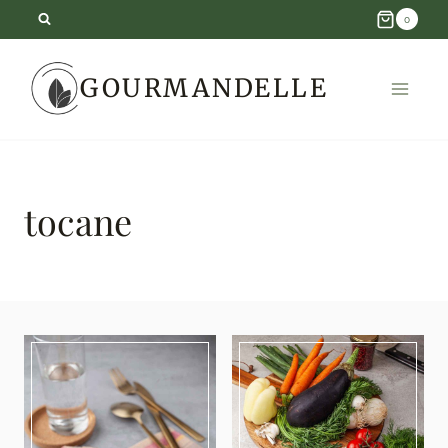
Skip
0
to
GOURMANDELLE
content
tocane