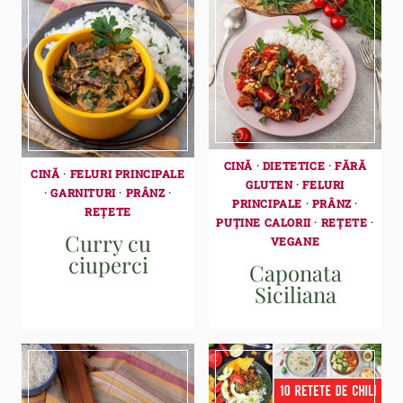
CINĂ
·
DIETETICE
·
FĂRĂ
CINĂ
·
FELURI PRINCIPALE
GLUTEN
·
FELURI
·
GARNITURI
·
PRÂNZ
·
PRINCIPALE
·
PRÂNZ
·
REȚETE
PUȚINE CALORII
·
REȚETE
·
Curry cu
VEGANE
ciuperci
Caponata
Siciliana