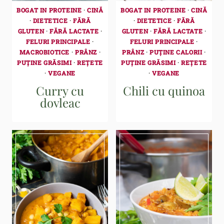
BOGAT IN PROTEINE
·
CINĂ
BOGAT IN PROTEINE
·
CINĂ
·
DIETETICE
·
FĂRĂ
·
DIETETICE
·
FĂRĂ
GLUTEN
·
FĂRĂ LACTATE
·
GLUTEN
·
FĂRĂ LACTATE
·
FELURI PRINCIPALE
·
FELURI PRINCIPALE
·
MACROBIOTICE
·
PRÂNZ
·
PRÂNZ
·
PUȚINE CALORII
·
PUȚINE GRĂSIMI
·
REȚETE
PUȚINE GRĂSIMI
·
REȚETE
·
VEGANE
·
VEGANE
Curry cu
Chili cu quinoa
dovleac