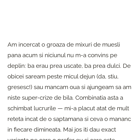
Am incercat o groaza de mixuri de muesli
pana acum si niciunul nu m-a convins pe
deplin: ba erau prea uscate, ba prea dulci. De
obicei saream peste micul dejun (da, stiu,
gresesc!) sau mancam oua si ajungeam sa am
niste super-crize de bila. Combinatia asta a
schimbat lucrurile — mi-a placut atat de mult
reteta incat de o saptamana si ceva o mananc
in fiecare dimineata. Mai jos iti dau exact
varianta pe care o prefer eu si care este