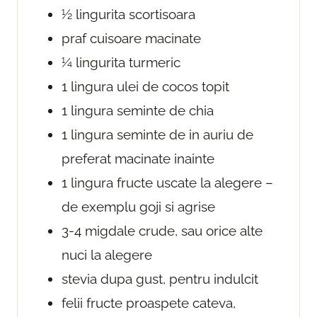
½
lingurita
scortisoara
praf
cuisoare
macinate
¼
lingurita
turmeric
1
lingura
ulei de cocos
topit
1
lingura
seminte de chia
1
lingura
seminte de in auriu
de
preferat macinate inainte
1
lingura
fructe uscate
la alegere –
de exemplu goji si agrise
3-4
migdale
crude, sau orice alte
nuci la alegere
stevia
dupa gust, pentru indulcit
felii
fructe proaspete
cateva,