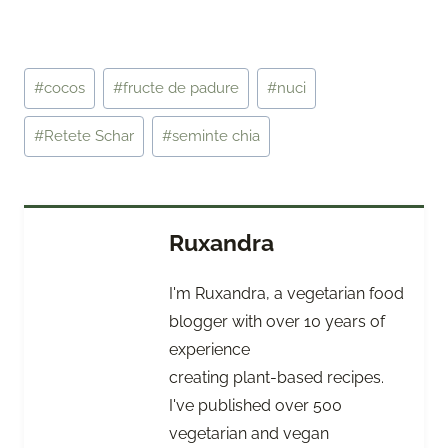
Post
#
cocos
#
fructe de padure
#
nuci
Tags:
#
Retete Schar
#
seminte chia
Ruxandra
I'm Ruxandra, a vegetarian food
blogger with over 10 years of
experience
creating plant-based recipes.
I've published over 500
vegetarian and vegan