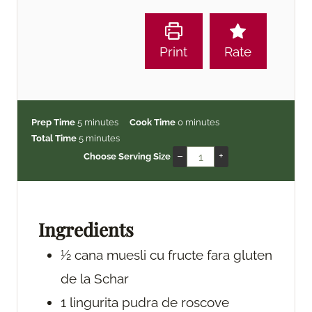
Print
Rate
m
m
Prep Time
5
minutes
Cook Time
0
minutes
i
m
i
Total Time
5
minutes
n
i
n
–
+
Choose Serving Size
u
n
u
t
u
t
e
t
e
s
e
s
Ingredients
s
½
cana
muesli cu fructe fara gluten
de la Schar
1
lingurita
pudra de roscove