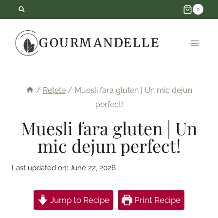
Skip
0
to
GOURMANDELLE
content
/
Rețete
/
Muesli fara gluten | Un mic dejun
perfect!
Muesli fara gluten | Un
mic dejun perfect!
Last updated on:
June 22, 2026
Jump to Recipe
Print Recipe