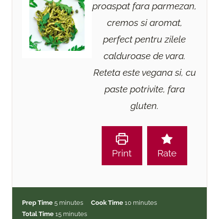
proaspat fara parmezan,
cremos si aromat,
perfect pentru zilele
calduroase de vara.
Reteta este vegana si, cu
paste potrivite, fara
gluten.
Print
Rate
m
m
Prep Time
5
minutes
Cook Time
10
minutes
i
m
i
Total Time
15
minutes