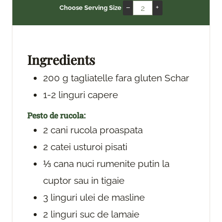
n
i
n
–
+
Choose Serving Size
u
n
u
t
u
t
e
t
e
s
e
s
Ingredients
s
200
g
tagliatelle fara gluten Schar
1-2
linguri
capere
Pesto de rucola:
2
cani
rucola proaspata
2
catei
usturoi
pisati
⅓
cana
nuci
rumenite putin la
cuptor sau in tigaie
3
linguri
ulei de masline
2
linguri
suc de lamaie