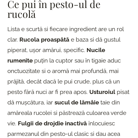
Ce pui în pesto-ul de
rucolă
Lista e scurtă si fiecare ingredient are un rol
clar.
Rucola proaspătă
e baza si dă gustul
piperat, ușor amărui, specific.
Nucile
rumenite
puțin la cuptor sau în tigaie aduc
onctuozitate si o aromă mai profundă, mai
prăjită, decât dacă le pui crude, plus că un
pesto fără nuci ar fi prea apos.
Usturoiul
pisat
dă mușcătura, iar
sucul de lămâie
taie din
amăreala rucolei si păstrează culoarea verde
vie.
Fulgii de drojdie inactivă
înlocuiesc
parmezanul din pesto-ul clasic si dau acea