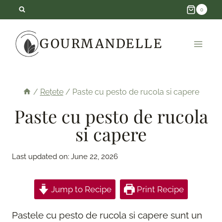
Skip
0
to
GOURMANDELLE
content
/
Rețete
/
Paste cu pesto de rucola si capere
Paste cu pesto de rucola
si capere
Last updated on:
June 22, 2026
Jump to Recipe
Print Recipe
Pastele cu pesto de rucola si capere sunt un