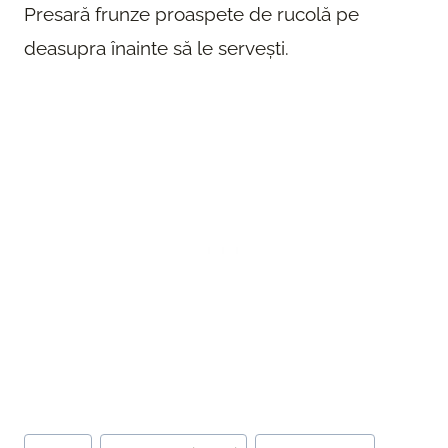
Presară frunze proaspete de rucolă pe
deasupra înainte să le servești.
Post