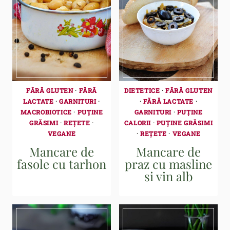
FĂRĂ GLUTEN
·
FĂRĂ
DIETETICE
·
FĂRĂ GLUTEN
LACTATE
·
GARNITURI
·
·
FĂRĂ LACTATE
·
MACROBIOTICE
·
PUȚINE
GARNITURI
·
PUȚINE
GRĂSIMI
·
REȚETE
·
CALORII
·
PUȚINE GRĂSIMI
VEGANE
·
REȚETE
·
VEGANE
Mancare de
Mancare de
fasole cu tarhon
praz cu masline
si vin alb