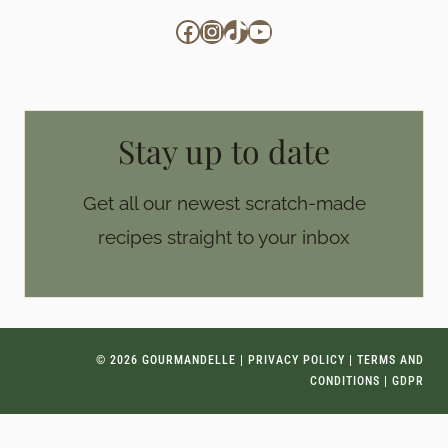
Facebook
Instagram
TikTok
YouTube
Stay up to date
Get all our newest scratch-made
recipes straight to your inbox
© 2026 GOURMANDELLE |
PRIVACY POLICY
|
TERMS AND
CONDITIONS
|
GDPR