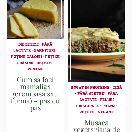
DIETETICE
·
FĂRĂ
LACTATE
·
GARNITURI
·
PUȚINE CALORII
·
PUȚINE
GRĂSIMI
·
REȚETE
·
VEGANE
Cum sa faci
mamaliga
BOGAT IN PROTEINE
·
CINĂ
(cremoasa sau
·
FĂRĂ GLUTEN
·
FĂRĂ
ferma) – pas cu
LACTATE
·
FELURI
pas
PRINCIPALE
·
PRÂNZ
·
REȚETE
·
VEGANE
Musaca
vegetariana de