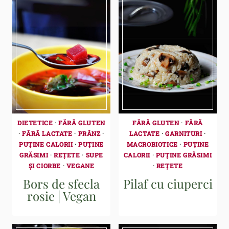
DIETETICE
·
FĂRĂ GLUTEN
FĂRĂ GLUTEN
·
FĂRĂ
·
FĂRĂ LACTATE
·
PRÂNZ
·
LACTATE
·
GARNITURI
·
PUȚINE CALORII
·
PUȚINE
MACROBIOTICE
·
PUȚINE
GRĂSIMI
·
REȚETE
·
SUPE
CALORII
·
PUȚINE GRĂSIMI
ȘI CIORBE
·
VEGANE
·
REȚETE
Bors de sfecla
Pilaf cu ciuperci
rosie | Vegan