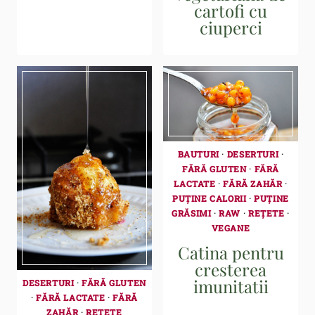
cartofi cu
ciuperci
BAUTURI
·
DESERTURI
·
FĂRĂ GLUTEN
·
FĂRĂ
LACTATE
·
FĂRĂ ZAHĂR
·
PUȚINE CALORII
·
PUȚINE
GRĂSIMI
·
RAW
·
REȚETE
·
VEGANE
Catina pentru
cresterea
imunitatii
DESERTURI
·
FĂRĂ GLUTEN
·
FĂRĂ LACTATE
·
FĂRĂ
ZAHĂR
·
REȚETE