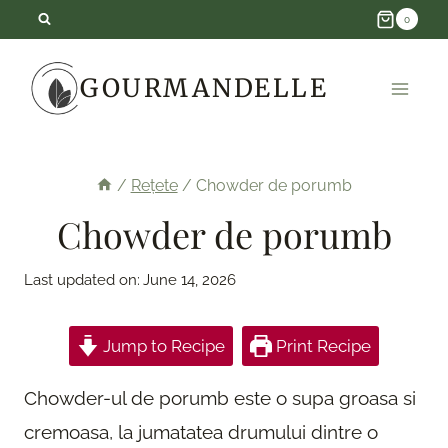
Skip
0
to
GOURMANDELLE
content
/
Rețete
/
Chowder de porumb
Chowder de porumb
Last updated on:
June 14, 2026
Jump to Recipe
Print Recipe
Chowder-ul de porumb este o supa groasa si
cremoasa, la jumatatea drumului dintre o