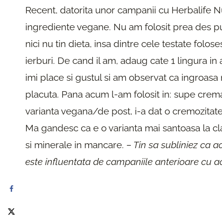
Recent, datorita unor campanii cu Herbalife Nu
ingrediente vegane. Nu am folosit prea des pu
nici nu tin dieta, insa dintre cele testate fol
ierburi. De cand il am, adaug cate 1 lingura in
imi place si gustul si am observat ca ingroas
placuta. Pana acum l-am folosit in: supe crema, 
varianta vegana/de post, i-a dat o cremozitat
Ma gandesc ca e o varianta mai santoasa la cl
si minerale in mancare.
– Tin sa subliniez ca a
este influentata de campaniile anterioare cu a