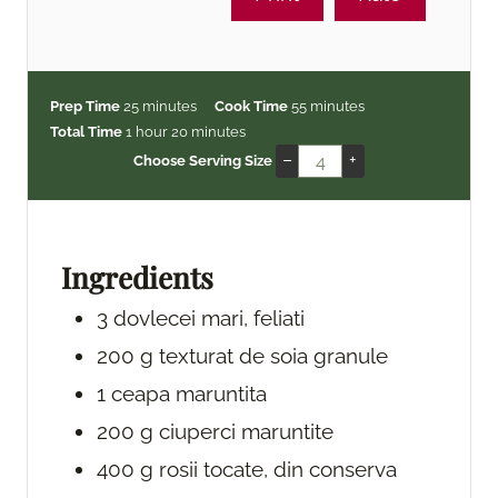
m
m
Prep Time
25
minutes
Cook Time
55
minutes
h
i
m
i
Total Time
1
hour
20
minutes
o
n
i
n
–
+
Choose Serving Size
u
u
n
u
r
t
u
t
e
t
e
s
e
s
Ingredients
s
3
dovlecei
mari, feliati
200
g
texturat de soia
granule
1
ceapa
maruntita
200
g
ciuperci
maruntite
400
g
rosii
tocate, din conserva