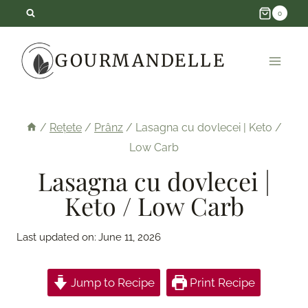
Skip
0
to
GOURMANDELLE
content
/
Rețete
/
Prânz
/
Lasagna cu dovlecei | Keto /
Low Carb
Lasagna cu dovlecei |
Keto / Low Carb
Last updated on:
June 11, 2026
Jump to Recipe
Print Recipe