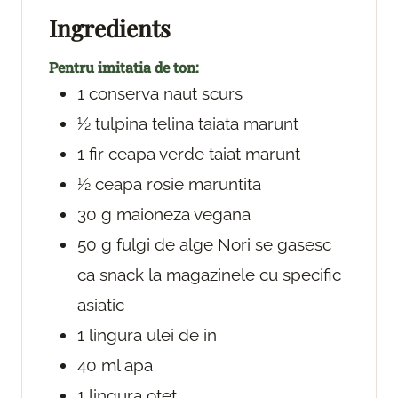
s
e
s
Ingredients
s
Pentru imitatia de ton:
1
conserva
naut
scurs
½
tulpina
telina
taiata marunt
1
fir
ceapa verde
taiat marunt
½
ceapa rosie
maruntita
30
g
maioneza vegana
50
g
fulgi de alge Nori
se gasesc
ca snack la magazinele cu specific
asiatic
1
lingura
ulei de in
40
ml
apa
1
lingura
otet