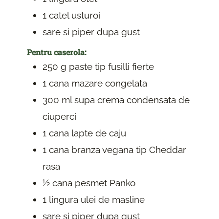
1
catel
usturoi
sare si piper
dupa gust
Pentru caserola:
250
g
paste tip fusilli
fierte
1
cana
mazare congelata
300
ml
supa crema condensata de
ciuperci
1
cana
lapte de caju
1
cana
branza vegana tip Cheddar
rasa
½
cana
pesmet Panko
1
lingura
ulei de masline
sare si piper
dupa gust