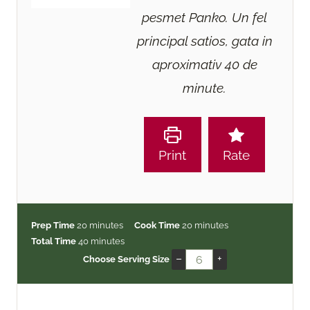
pesmet Panko. Un fel
principal satios, gata in
aproximativ 40 de
minute.
Print
Rate
m
m
Prep Time
20
minutes
Cook Time
20
minutes
i
m
i
Total Time
40
minutes
n
i
n
–
+
Choose Serving Size
u
n
u
t
u
t
e
t
e