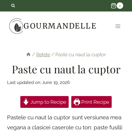
Skip
0
to
GOURMANDELLE
content
/
Rețete
/
Paste cu naut la cuptor
Paste cu naut la cuptor
Last updated on:
June 19, 2026
Jump to Recipe
Print Recipe
Pastele cu naut la cuptor sunt versiunea mea
vegana a clasicei caserole cu ton: paste fusilli