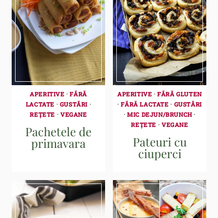
APERITIVE
·
FĂRĂ
APERITIVE
·
FĂRĂ GLUTEN
LACTATE
·
GUSTĂRI
·
·
FĂRĂ LACTATE
·
GUSTĂRI
REȚETE
·
VEGANE
·
MIC DEJUN/BRUNCH
·
REȚETE
·
VEGANE
Pachetele de
Pateuri cu
primavara
ciuperci