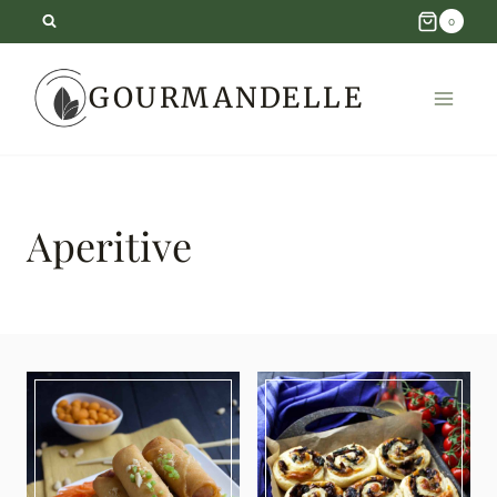
Skip
0
to
GOURMANDELLE
content
Aperitive