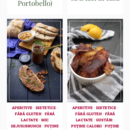
Portobello)
APERITIVE
·
DIETETICE
·
APERITIVE
·
DIETETICE
·
FĂRĂ GLUTEN
·
FĂRĂ
FĂRĂ GLUTEN
·
FĂRĂ
LACTATE
·
MIC
LACTATE
·
GUSTĂRI
·
DEJUN/BRUNCH
·
PUȚINE
PUȚINE CALORII
·
PUȚINE