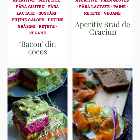
FĂRĂ GLUTEN
·
FĂRĂ
·
FĂRĂ LACTATE
·
PÂINE
·
LACTATE
·
GUSTĂRI
·
REȚETE
·
VEGANE
PUȚINE CALORII
·
PUȚINE
Aperitiv Brad de
GRĂSIMI
·
REȚETE
·
Craciun
VEGANE
‘Bacon’ din
cocos