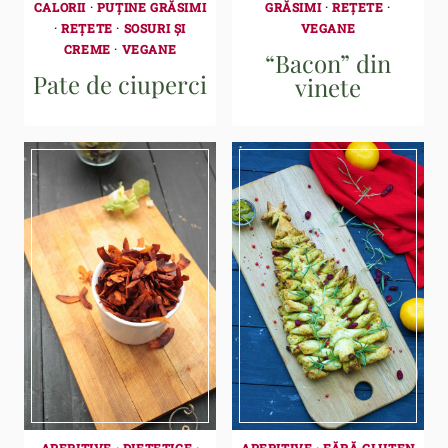
CALORII
·
PUȚINE GRĂSIMI
GRĂSIMI
·
REȚETE
·
·
REȚETE
·
SOSURI ȘI
VEGANE
CREME
·
VEGANE
“Bacon” din
Pate de ciuperci
vinete
APERITIVE
·
DIETETICE
·
APERITIVE
·
FĂRĂ GLUTEN