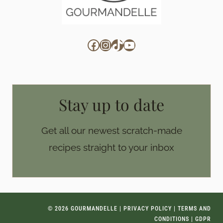
Facebook
Instagram
TikTok
YouTube
Stay up to date
Get all our newest scratch-made
recipes straight to your inbox
© 2026 GOURMANDELLE |
PRIVACY POLICY
|
TERMS AND
CONDITIONS
|
GDPR