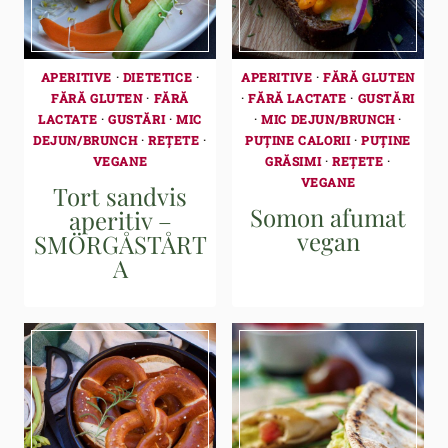
APERITIVE
·
DIETETICE
·
APERITIVE
·
FĂRĂ GLUTEN
FĂRĂ GLUTEN
·
FĂRĂ
·
FĂRĂ LACTATE
·
GUSTĂRI
LACTATE
·
GUSTĂRI
·
MIC
·
MIC DEJUN/BRUNCH
·
DEJUN/BRUNCH
·
REȚETE
·
PUȚINE CALORII
·
PUȚINE
VEGANE
GRĂSIMI
·
REȚETE
·
VEGANE
Tort sandvis
Somon afumat
aperitiv –
vegan
SMÖRGÅSTÅRT
A