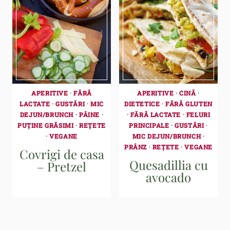
APERITIVE
·
FĂRĂ
APERITIVE
·
CINĂ
·
LACTATE
·
GUSTĂRI
·
MIC
DIETETICE
·
FĂRĂ GLUTEN
DEJUN/BRUNCH
·
PÂINE
·
·
FĂRĂ LACTATE
·
FELURI
PUȚINE GRĂSIMI
·
REȚETE
PRINCIPALE
·
GUSTĂRI
·
·
VEGANE
MIC DEJUN/BRUNCH
·
PRÂNZ
·
REȚETE
·
VEGANE
Covrigi de casa
Quesadillia cu
– Pretzel
avocado
Page