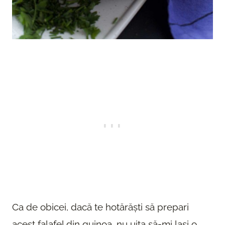
Ca de obicei, dacă te hotărăști să prepari
acest falafel din quinoa, nu uita să-mi lași o