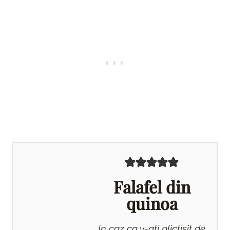
Falafel din
quinoa
In caz ca v-ati plictisit de