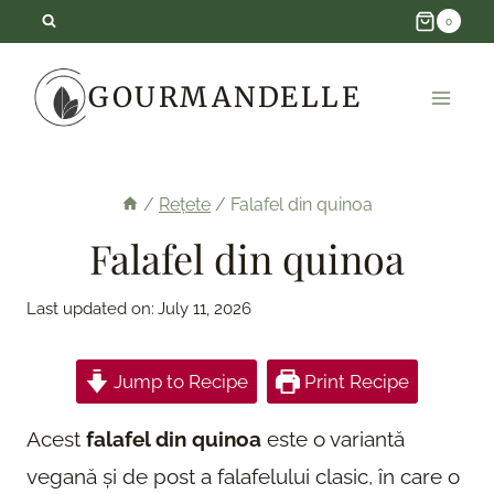
Skip
0
to
GOURMANDELLE
content
/
Rețete
/
Falafel din quinoa
Falafel din quinoa
Last updated on:
July 11, 2026
Jump to Recipe
Print Recipe
Acest
falafel din quinoa
este o variantă
vegană și de post a falafelului clasic, în care o