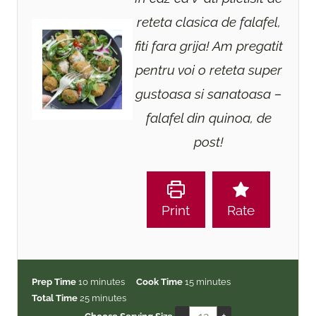
reteta clasica de falafel,
fiti fara grija! Am pregatit
pentru voi o reteta super
gustoasa si sanatoasa –
falafel din quinoa, de
post!
Print
Rate
m
m
Prep Time
10
minutes
Cook Time
15
minutes
i
m
i
Total Time
25
minutes
n
i
n
–
+