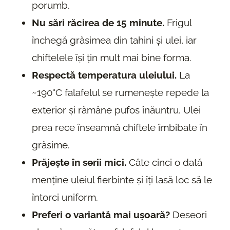
porumb.
Nu sări răcirea de 15 minute.
Frigul
închegă grăsimea din tahini și ulei, iar
chiftelele își țin mult mai bine forma.
Respectă temperatura uleiului.
La
~190°C falafelul se rumenește repede la
exterior și rămâne pufos înăuntru. Ulei
prea rece înseamnă chiftele îmbibate în
grăsime.
Prăjește în serii mici.
Câte cinci o dată
menține uleiul fierbinte și îți lasă loc să le
întorci uniform.
Preferi o variantă mai ușoară?
Deseori