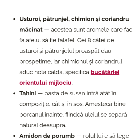
Usturoi, pătrunjel, chimion și coriandru
măcinat
— acestea sunt aromele care fac
falafelul să fie falafel. Cei 8 căței de
usturoi și pătrunjelul proaspăt dau
prospețime, iar chimionul și coriandrul
aduc nota caldă, specifică
bucătăriei
orientului mijlociu
.
Tahini
— pasta de susan intră atât în
compoziție, cât și în sos. Amestecă bine
borcanul înainte, fiindcă uleiul se separă
natural deasupra.
Amidon de porumb
— rolul lui e să lege