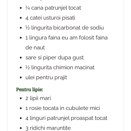
¼
cana
patrunjel
tocat
4
catei
usturoi
pisati
½
lingurita
bicarbonat de sodiu
1
lingura
faina
eu am folosit faina
de naut
sare si piper
dupa gust
½
lingurita
chimion macinat
ulei
pentru prajit
Pentru lipie:
2
lipii mari
1
rosie
tocata in cubulete mici
4
linguri
patrunjel
proaspat tocat
3
ridichi
maruntite