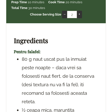
m
m
Prep Time
10
minutes
Cook Time
20
minutes
i
m
i
Total Time
30
minutes
n
i
n
–
+
Choose Serving Size
u
n
u
t
u
t
e
t
e
s
e
s
Ingredients
s
Pentru falafel:
80
g
naut uscat
pus la inmuiat
peste noapte – daca vrei sa
folosesti naut fiert, de la conserva
(desi textura nu va fi la fel), iti
recomand sa folosesti aceasta
reteta.
½
ceapa
mica, maruntita