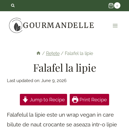
Skip
0
to
GOURMANDELLE
content
/
Rețete
/
Falafel la lipie
Falafel la lipie
Last updated on:
June 9, 2026
Jump to Recipe
Print Recipe
Falafelul la lipie este un wrap vegan in care
bilute de naut crocante se aseaza intr-o lipie