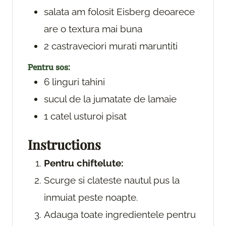
salata
am folosit Eisberg deoarece
are o textura mai buna
2
castraveciori murati
maruntiti
Pentru sos:
6
linguri
tahini
sucul de la jumatate de lamaie
1
catel
usturoi
pisat
Instructions
Pentru chiftelute:
Scurge si clateste nautul pus la
inmuiat peste noapte.
Adauga toate ingredientele pentru