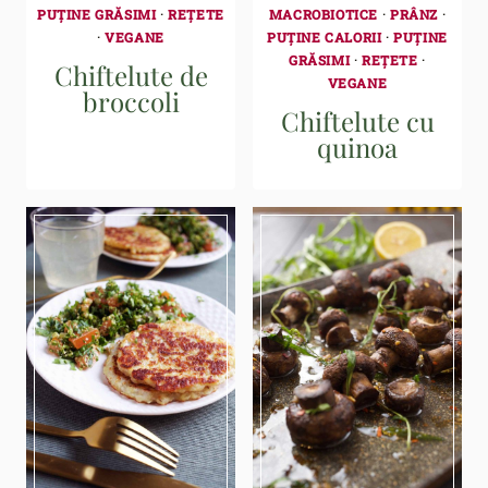
PUȚINE GRĂSIMI
·
REȚETE
MACROBIOTICE
·
PRÂNZ
·
·
VEGANE
PUȚINE CALORII
·
PUȚINE
GRĂSIMI
·
REȚETE
·
Chiftelute de
VEGANE
broccoli
Chiftelute cu
quinoa