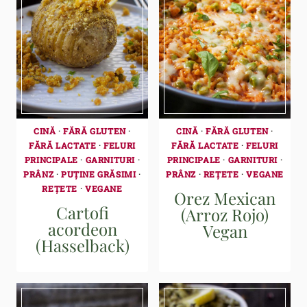
CINĂ
·
FĂRĂ GLUTEN
·
CINĂ
·
FĂRĂ GLUTEN
·
FĂRĂ LACTATE
·
FELURI
FĂRĂ LACTATE
·
FELURI
PRINCIPALE
·
GARNITURI
·
PRINCIPALE
·
GARNITURI
·
PRÂNZ
·
PUȚINE GRĂSIMI
·
PRÂNZ
·
REȚETE
·
VEGANE
REȚETE
·
VEGANE
Orez Mexican
Cartofi
(Arroz Rojo)
acordeon
Vegan
(Hasselback)