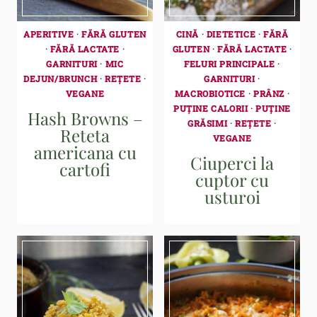
APERITIVE
·
FĂRĂ GLUTEN
CINĂ
·
DIETETICE
·
FĂRĂ
·
FĂRĂ LACTATE
·
GLUTEN
·
FĂRĂ LACTATE
·
GARNITURI
·
MIC
FELURI PRINCIPALE
·
DEJUN/BRUNCH
·
REȚETE
·
GARNITURI
·
VEGANE
MACROBIOTICE
·
PRÂNZ
·
PUȚINE CALORII
·
PUȚINE
Hash Browns –
GRĂSIMI
·
REȚETE
·
Reteta
VEGANE
americana cu
Ciuperci la
cartofi
cuptor cu
usturoi