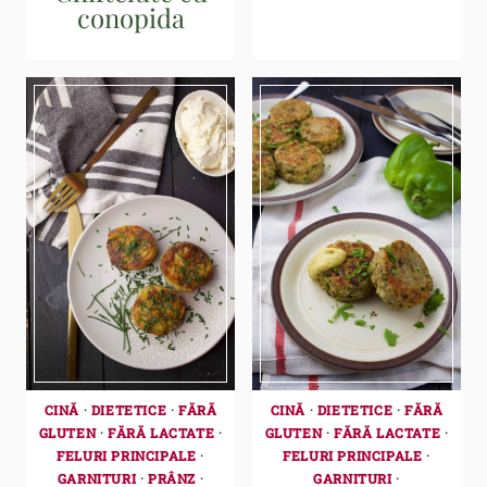
conopida
CINĂ
·
DIETETICE
·
FĂRĂ
CINĂ
·
DIETETICE
·
FĂRĂ
GLUTEN
·
FĂRĂ LACTATE
·
GLUTEN
·
FĂRĂ LACTATE
·
FELURI PRINCIPALE
·
FELURI PRINCIPALE
·
GARNITURI
·
PRÂNZ
·
GARNITURI
·