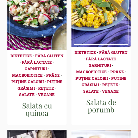
DIETETICE
·
FĂRĂ GLUTEN
DIETETICE
·
FĂRĂ GLUTEN
·
FĂRĂ LACTATE
·
·
FĂRĂ LACTATE
·
GARNITURI
·
GARNITURI
·
MACROBIOTICE
·
PRÂNZ
·
MACROBIOTICE
·
PRÂNZ
·
PUȚINE CALORII
·
PUȚINE
PUȚINE CALORII
·
PUȚINE
GRĂSIMI
·
REȚETE
·
GRĂSIMI
·
REȚETE
·
SALATE
·
VEGANE
SALATE
·
VEGANE
Salata de
Salata cu
porumb
quinoa