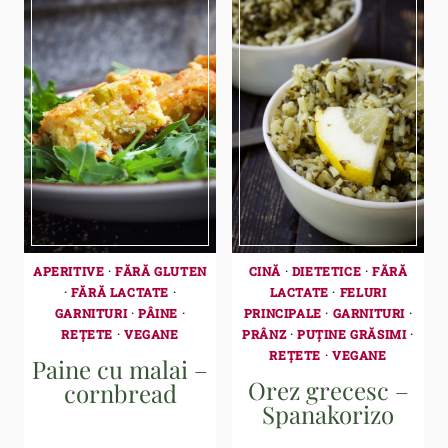
APERITIVE
·
FĂRĂ GLUTEN
CINĂ
·
DIETETICE
·
FĂRĂ
·
FĂRĂ LACTATE
·
LACTATE
·
FELURI
GARNITURI
·
PÂINE
·
PRINCIPALE
·
GARNITURI
·
REȚETE
·
VEGANE
PRÂNZ
·
PUȚINE GRĂSIMI
·
REȚETE
·
VEGANE
Paine cu malai –
Orez grecesc –
cornbread
Spanakorizo