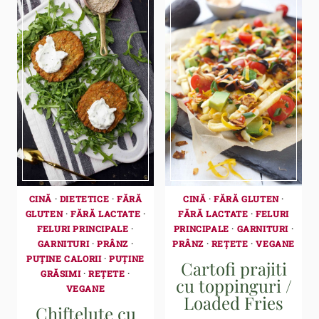
CINĂ
·
DIETETICE
·
FĂRĂ
CINĂ
·
FĂRĂ GLUTEN
·
GLUTEN
·
FĂRĂ LACTATE
·
FĂRĂ LACTATE
·
FELURI
FELURI PRINCIPALE
·
PRINCIPALE
·
GARNITURI
·
GARNITURI
·
PRÂNZ
·
PRÂNZ
·
REȚETE
·
VEGANE
PUȚINE CALORII
·
PUȚINE
Cartofi prajiti
GRĂSIMI
·
REȚETE
·
cu toppinguri /
VEGANE
Loaded Fries
Chiftelute cu