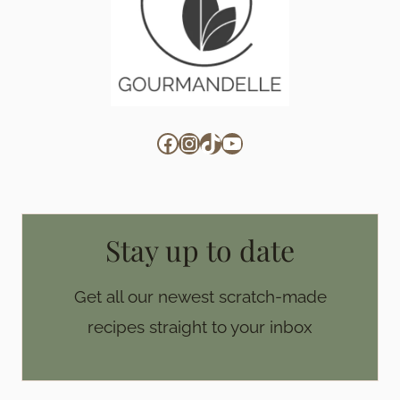
Facebook
Instagram
TikTok
YouTube
Stay up to date
Get all our newest scratch-made
recipes straight to your inbox