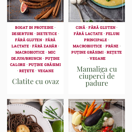
BOGAT IN PROTEINE
·
CINĂ
·
FĂRĂ GLUTEN
·
DESERTURI
·
DIETETICE
·
FĂRĂ LACTATE
·
FELURI
FĂRĂ GLUTEN
·
FĂRĂ
PRINCIPALE
·
LACTATE
·
FĂRĂ ZAHĂR
·
MACROBIOTICE
·
PRÂNZ
·
MACROBIOTICE
·
MIC
PUȚINE GRĂSIMI
·
REȚETE
DEJUN/BRUNCH
·
PUȚINE
·
VEGANE
CALORII
·
PUȚINE GRĂSIMI
Mamaliga cu
·
REȚETE
·
VEGANE
ciuperci de
Clatite cu ovaz
padure