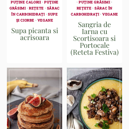
PUȚINE CALORII
·
PUȚINE
·
PUȚINE GRĂSIMI
·
GRĂSIMI
·
REȚETE
·
SĂRAC
REȚETE
·
SĂRAC ÎN
ÎN CARBOHIDRAȚI
·
SUPE
CARBOHIDRAȚI
·
VEGANE
ȘI CIORBE
·
VEGANE
Sangria de
Supa picanta si
Iarna cu
acrisoara
Scortisoara si
Portocale
(Reteta Festiva)