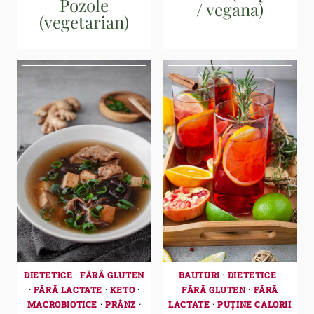
Pozole
/ vegana)
(vegetarian)
DIETETICE
·
FĂRĂ GLUTEN
BAUTURI
·
DIETETICE
·
·
FĂRĂ LACTATE
·
KETO
·
FĂRĂ GLUTEN
·
FĂRĂ
MACROBIOTICE
·
PRÂNZ
·
LACTATE
·
PUȚINE CALORII