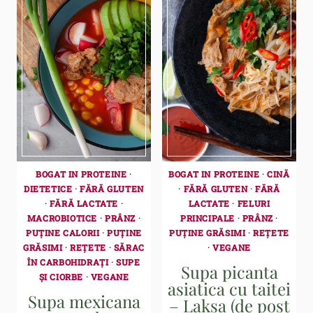
BOGAT IN PROTEINE
·
BOGAT IN PROTEINE
·
CINĂ
DIETETICE
·
FĂRĂ GLUTEN
·
FĂRĂ GLUTEN
·
FĂRĂ
·
FĂRĂ LACTATE
·
LACTATE
·
FELURI
MACROBIOTICE
·
PRÂNZ
·
PRINCIPALE
·
PRÂNZ
·
PUȚINE CALORII
·
PUȚINE
PUȚINE GRĂSIMI
·
REȚETE
GRĂSIMI
·
REȚETE
·
SĂRAC
·
VEGANE
ÎN CARBOHIDRAȚI
·
SUPE
Supa picanta
ȘI CIORBE
·
VEGANE
asiatica cu taitei
Supa mexicana
– Laksa (de post