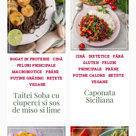
CINĂ
·
DIETETICE
·
FĂRĂ
BOGAT IN PROTEINE
·
CINĂ
GLUTEN
·
FELURI
·
FELURI PRINCIPALE
·
PRINCIPALE
·
PRÂNZ
·
MACROBIOTICE
·
PRÂNZ
·
PUȚINE CALORII
·
REȚETE
·
PUȚINE GRĂSIMI
·
REȚETE
VEGANE
·
VEGANE
Caponata
Taitei Soba cu
Siciliana
ciuperci si sos
de miso si lime