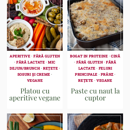
APERITIVE
·
FĂRĂ GLUTEN
BOGAT IN PROTEINE
·
CINĂ
·
FĂRĂ LACTATE
·
MIC
·
FĂRĂ GLUTEN
·
FĂRĂ
DEJUN/BRUNCH
·
REȚETE
·
LACTATE
·
FELURI
SOSURI ȘI CREME
·
PRINCIPALE
·
PRÂNZ
·
VEGANE
REȚETE
·
VEGANE
Platou cu
Paste cu naut la
aperitive vegane
cuptor