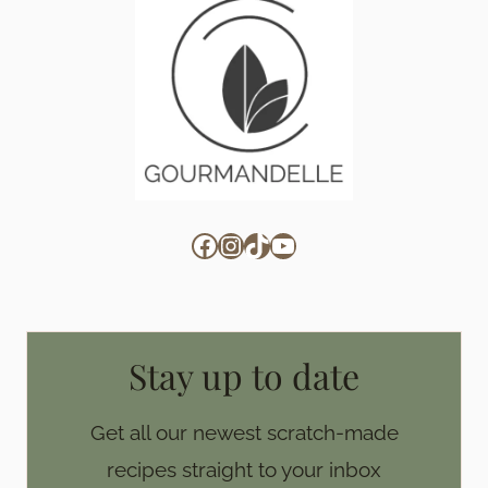
Facebook
Instagram
TikTok
YouTube
Stay up to date
Get all our newest scratch-made
recipes straight to your inbox