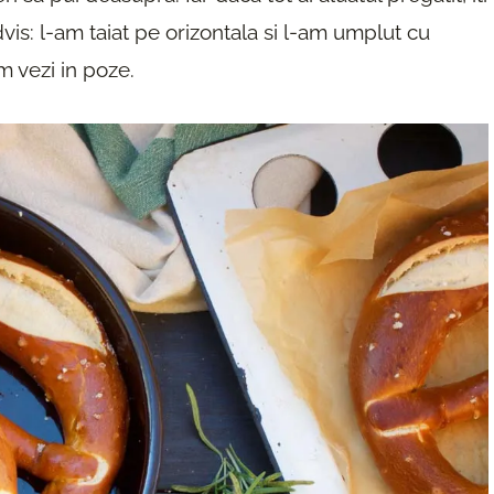
is: l-am taiat pe orizontala si l-am umplut cu
 vezi in poze.