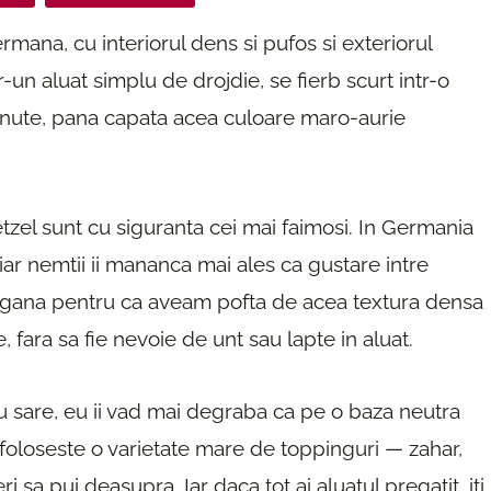
mana, cu interiorul dens si pufos si exteriorul
r-un aluat simplu de drojdie, se fierb scurt intr-o
inute, pana capata acea culoare maro-aurie
etzel sunt cu siguranta cei mai faimosi. In Germania
 iar nemtii ii mananca mai ales ca gustare intre
vegana pentru ca aveam pofta de acea textura densa
 fara sa fie nevoie de unt sau lapte in aluat.
cu sare, eu ii vad mai degraba ca pe o baza neutra
e foloseste o varietate mare de toppinguri — zahar,
i sa pui deasupra. Iar daca tot ai aluatul pregatit, iti