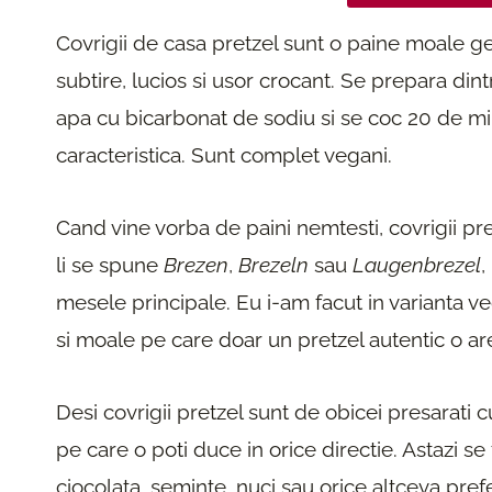
Covrigii de casa pretzel sunt o paine moale ger
subtire, lucios si usor crocant. Se prepara dint
apa cu bicarbonat de sodiu si se coc 20 de m
caracteristica. Sunt complet vegani.
Cand vine vorba de paini nemtesti, covrigii pr
li se spune
Brezen
,
Brezeln
sau
Laugenbrezel
,
mesele principale. Eu i-am facut in varianta 
si moale pe care doar un pretzel autentic o are,
Desi covrigii pretzel sunt de obicei presarati 
pe care o poti duce in orice directie. Astazi s
ciocolata, seminte, nuci sau orice altceva prefer