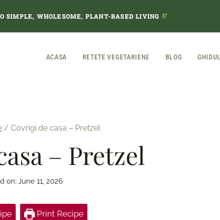
TO SIMPLE, WHOLESOME, PLANT-BASED LIVING
ACASA
RETETE VEGETARIENE
BLOG
GHIDU
e
/
Covrigi de casa – Pretzel
casa – Pretzel
d on:
June 11, 2026
ipe
Print Recipe