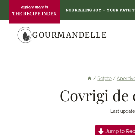
Skip
NOURISHING JOY – YOUR PATH 
THE RECIPE INDEX
to
content
GOURMANDELLE
/
Rețete
/
Aperitiv
Covrigi de 
Last update
Jump to Rec