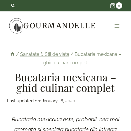
Skip
0
to
GOURMANDELLE
content
/
Sanatate & Stil de viata
/
Bucataria mexicana –
ghid culinar complet
Bucataria mexicana –
ghid culinar complet
Last updated on:
January 16, 2020
Bucataria mexicana este, probabil, cea mai
aromata si speciala bucatarie din intrega