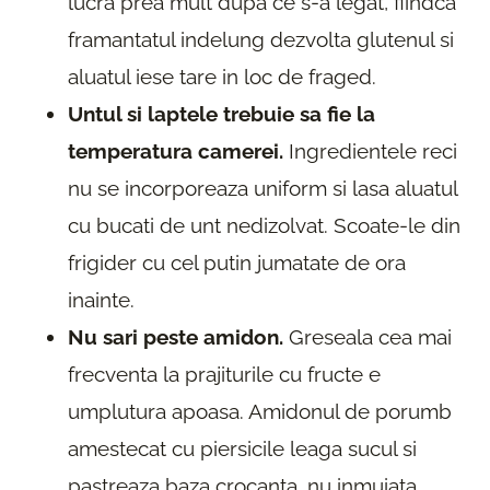
lucra prea mult dupa ce s-a legat, fiindca
framantatul indelung dezvolta glutenul si
aluatul iese tare in loc de fraged.
Untul si laptele trebuie sa fie la
temperatura camerei.
Ingredientele reci
nu se incorporeaza uniform si lasa aluatul
cu bucati de unt nedizolvat. Scoate-le din
frigider cu cel putin jumatate de ora
inainte.
Nu sari peste amidon.
Greseala cea mai
frecventa la prajiturile cu fructe e
umplutura apoasa. Amidonul de porumb
amestecat cu piersicile leaga sucul si
pastreaza baza crocanta, nu inmuiata.