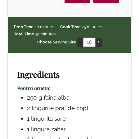
m
m
Prep Time
20
minutes
Cook Time
25
minutes
i
m
i
Total Time
45
minutes
n
i
n
–
+
Choose Serving Size
u
n
u
t
u
t
e
t
e
s
e
s
Ingredients
s
Pentru crusta:
250
g
faina alba
2
lingurite
praf de copt
1
lingurita
sare
1
lingura
zahar