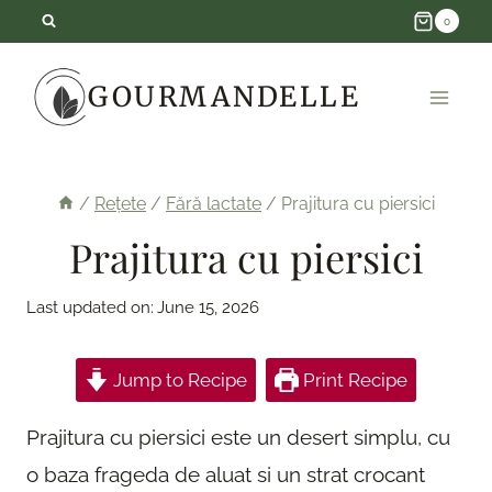
Skip
0
to
GOURMANDELLE
content
/
Rețete
/
Fără lactate
/
Prajitura cu piersici
Prajitura cu piersici
Last updated on:
June 15, 2026
Jump to Recipe
Print Recipe
Prajitura cu piersici este un desert simplu, cu
o baza frageda de aluat si un strat crocant