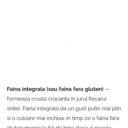
Faina integrala (sau faina fara gluten)
—
formeaza crusta crocanta in jurul fiecarui
snitel. Faina integrala da un gust putin mai plin
si o culoare mai inchisa, in timp ce o faina fara
gluten merge la fel de bine daca ai nevoie.