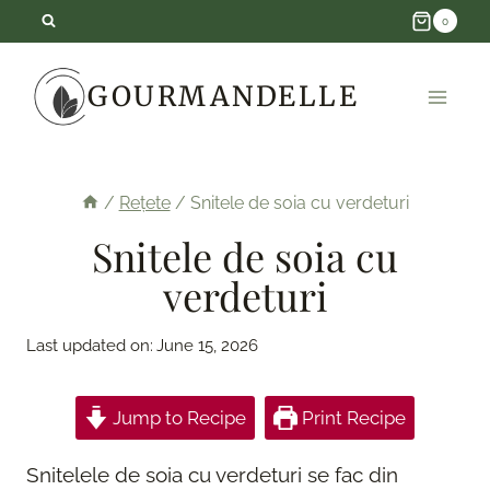
Skip
0
to
GOURMANDELLE
content
/
Rețete
/
Snitele de soia cu verdeturi
Snitele de soia cu
verdeturi
Last updated on:
June 15, 2026
Jump to Recipe
Print Recipe
Snitelele de soia cu verdeturi se fac din