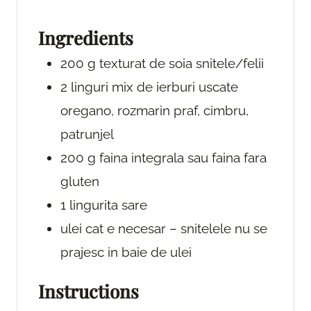
e
t
e
s
e
s
Ingredients
s
200
g
texturat de soia
snitele/felii
2
linguri
mix de ierburi uscate
oregano, rozmarin praf, cimbru,
patrunjel
200
g
faina integrala
sau faina fara
gluten
1
lingurita
sare
ulei
cat e necesar – snitelele nu se
prajesc in baie de ulei
Instructions