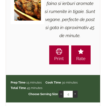
faina si ierburi aromate
si rumenite in tigaie. Sunt
vegane, perfecte de post
si gata in aproximativ 45
de minute.
Print
Rate
m
m
Prep Time
15
minutes
Cook Time
30
minutes
i
m
i
Total Time
45
minutes
n
i
n
–
+
Choose Serving Size
u
n
u
t
u
t