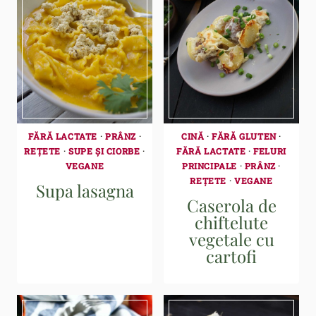
FĂRĂ LACTATE
·
PRÂNZ
·
CINĂ
·
FĂRĂ GLUTEN
·
REȚETE
·
SUPE ȘI CIORBE
·
FĂRĂ LACTATE
·
FELURI
VEGANE
PRINCIPALE
·
PRÂNZ
·
REȚETE
·
VEGANE
Supa lasagna
Caserola de
chiftelute
vegetale cu
cartofi