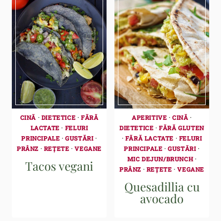
CINĂ
·
DIETETICE
·
FĂRĂ
APERITIVE
·
CINĂ
·
LACTATE
·
FELURI
DIETETICE
·
FĂRĂ GLUTEN
PRINCIPALE
·
GUSTĂRI
·
·
FĂRĂ LACTATE
·
FELURI
PRÂNZ
·
REȚETE
·
VEGANE
PRINCIPALE
·
GUSTĂRI
·
MIC DEJUN/BRUNCH
·
Tacos vegani
PRÂNZ
·
REȚETE
·
VEGANE
Quesadillia cu
avocado