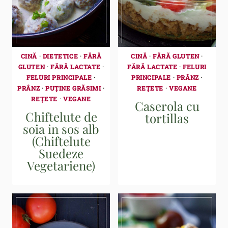
CINĂ
·
DIETETICE
·
FĂRĂ
CINĂ
·
FĂRĂ GLUTEN
·
GLUTEN
·
FĂRĂ LACTATE
·
FĂRĂ LACTATE
·
FELURI
FELURI PRINCIPALE
·
PRINCIPALE
·
PRÂNZ
·
PRÂNZ
·
PUȚINE GRĂSIMI
·
REȚETE
·
VEGANE
REȚETE
·
VEGANE
Caserola cu
Chiftelute de
tortillas
soia in sos alb
(Chiftelute
Suedeze
Vegetariene)