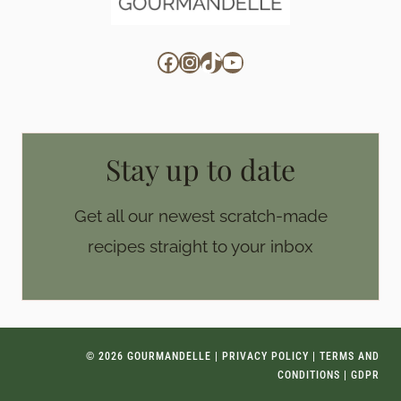
Facebook
Instagram
TikTok
YouTube
Stay up to date
Get all our newest scratch-made
recipes straight to your inbox
© 2026 GOURMANDELLE |
PRIVACY POLICY
|
TERMS AND
CONDITIONS
|
GDPR