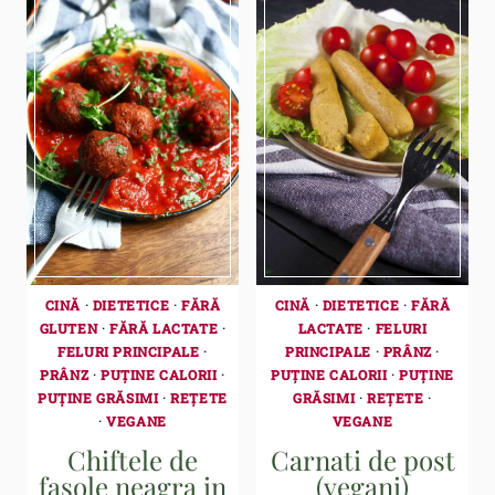
CINĂ
·
DIETETICE
·
FĂRĂ
CINĂ
·
DIETETICE
·
FĂRĂ
GLUTEN
·
FĂRĂ LACTATE
·
LACTATE
·
FELURI
FELURI PRINCIPALE
·
PRINCIPALE
·
PRÂNZ
·
PRÂNZ
·
PUȚINE CALORII
·
PUȚINE CALORII
·
PUȚINE
PUȚINE GRĂSIMI
·
REȚETE
GRĂSIMI
·
REȚETE
·
·
VEGANE
VEGANE
Chiftele de
Carnati de post
fasole neagra in
(vegani)