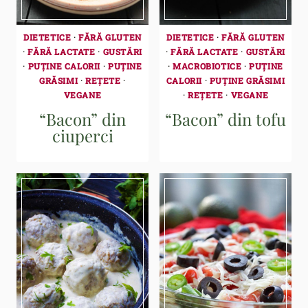
DIETETICE
·
FĂRĂ GLUTEN
DIETETICE
·
FĂRĂ GLUTEN
·
FĂRĂ LACTATE
·
GUSTĂRI
·
FĂRĂ LACTATE
·
GUSTĂRI
·
PUȚINE CALORII
·
PUȚINE
·
MACROBIOTICE
·
PUȚINE
GRĂSIMI
·
REȚETE
·
CALORII
·
PUȚINE GRĂSIMI
VEGANE
·
REȚETE
·
VEGANE
“Bacon” din
“Bacon” din tofu
ciuperci