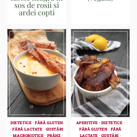
sos de rosii si
ardei copti
DIETETICE
·
FĂRĂ GLUTEN
APERITIVE
·
DIETETICE
·
·
FĂRĂ LACTATE
·
GUSTĂRI
FĂRĂ GLUTEN
·
FĂRĂ
·
MACROBIOTICE
·
PRÂNZ
·
LACTATE
·
GUSTĂRI
·