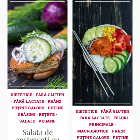
DIETETICE
·
FĂRĂ GLUTEN
·
FĂRĂ LACTATE
·
PRÂNZ
·
PUȚINE CALORII
·
PUȚINE
DIETETICE
·
FĂRĂ GLUTEN
GRĂSIMI
·
REȚETE
·
·
FĂRĂ LACTATE
·
FELURI
SALATE
·
VEGANE
PRINCIPALE
·
Salata de
MACROBIOTICE
·
PRÂNZ
·
castraveti cu
PUȚINE CALORII
·
PUȚINE