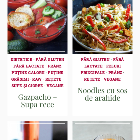
DIETETICE
·
FĂRĂ GLUTEN
FĂRĂ GLUTEN
·
FĂRĂ
·
FĂRĂ LACTATE
·
PRÂNZ
·
LACTATE
·
FELURI
PUȚINE CALORII
·
PUȚINE
PRINCIPALE
·
PRÂNZ
·
GRĂSIMI
·
RAW
·
REȚETE
·
REȚETE
·
VEGANE
SUPE ȘI CIORBE
·
VEGANE
Noodles cu sos
Gazpacho –
de arahide
Supa rece