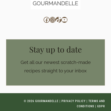
Facebook
Instagram
TikTok
YouTube
Stay up to date
Get all our newest scratch-made
recipes straight to your inbox
© 2026 GOURMANDELLE |
PRIVACY POLICY
|
TERMS AND
CONDITIONS
|
GDPR