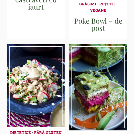
GRĂSIMI
·
REȚETE
·
iaurt
VEGANE
Poke Bowl – de
post
DIETETICE
·
FĂRĂ GLUTEN