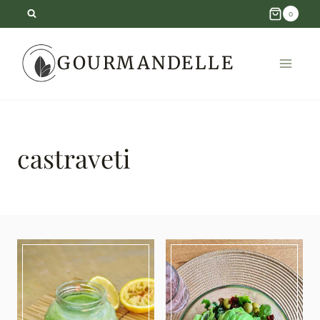
Skip
0
to
GOURMANDELLE
content
castraveti