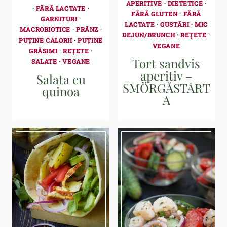
APERITIVE
·
DIETETICE
·
·
FĂRĂ LACTATE
·
FĂRĂ GLUTEN
·
FĂRĂ
GARNITURI
·
LACTATE
·
GUSTĂRI
·
MIC
MACROBIOTICE
·
PRÂNZ
·
DEJUN/BRUNCH
·
REȚETE
·
PUȚINE CALORII
·
PUȚINE
VEGANE
GRĂSIMI
·
REȚETE
·
Tort sandvis
SALATE
·
VEGANE
aperitiv –
Salata cu
SMÖRGÅSTÅRT
quinoa
A