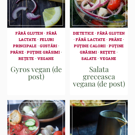
FĂRĂ GLUTEN
·
FĂRĂ
DIETETICE
·
FĂRĂ GLUTEN
LACTATE
·
FELURI
·
FĂRĂ LACTATE
·
PRÂNZ
·
PRINCIPALE
·
GUSTĂRI
·
PUȚINE CALORII
·
PUȚINE
PRÂNZ
·
PUȚINE GRĂSIMI
·
GRĂSIMI
·
REȚETE
·
REȚETE
·
VEGANE
SALATE
·
VEGANE
Gyros vegan (de
Salata
post)
greceasca
vegana (de post)