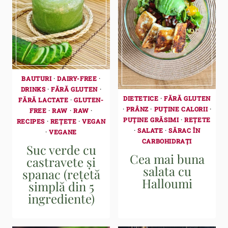
BAUTURI
·
DAIRY-FREE
·
DRINKS
·
FĂRĂ GLUTEN
·
DIETETICE
·
FĂRĂ GLUTEN
FĂRĂ LACTATE
·
GLUTEN-
·
PRÂNZ
·
PUȚINE CALORII
·
FREE
·
RAW
·
RAW
·
PUȚINE GRĂSIMI
·
REȚETE
RECIPES
·
REȚETE
·
VEGAN
·
SALATE
·
SĂRAC ÎN
·
VEGANE
CARBOHIDRAȚI
Suc verde cu
Cea mai buna
castravete și
salata cu
spanac (rețetă
Halloumi
simplă din 5
ingrediente)