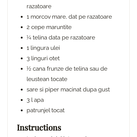
razatoare
1
morcov
mare, dat pe razatoare
2
cepe
maruntite
¼
telina
data pe razatoare
1
lingura
ulei
3
linguri
otet
½
cana
frunze de telina sau de
leustean
tocate
sare si piper macinat
dupa gust
3
l
apa
patrunjel
tocat
Instructions