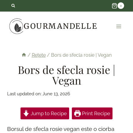
Skip
0
to
GOURMANDELLE
content
/
Rețete
/
Bors de sfecla rosie | Vegan
Bors de sfecla rosie |
Vegan
Last updated on:
June 13, 2026
Jump to Recipe
Print Recipe
Borsul de sfecla rosie vegan este o ciorba