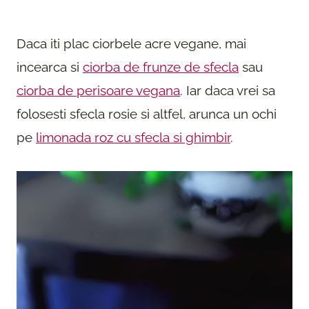
Daca iti plac ciorbele acre vegane, mai
incearca si
ciorba de frunze de sfecla
sau
ciorba de perisoare vegana
. Iar daca vrei sa
folosesti sfecla rosie si altfel, arunca un ochi
pe
limonada roz cu sfecla si ghimbir
.