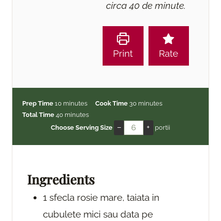
circa 40 de minute.
Print
Rate
m
m
Prep Time
10
minutes
Cook Time
30
minutes
i
m
i
Total Time
40
minutes
n
i
n
–
+
Choose Serving Size
portii
u
n
u
t
u
t
e
t
e
s
e
s
Ingredients
s
1
sfecla rosie
mare, taiata in
cubulete mici sau data pe