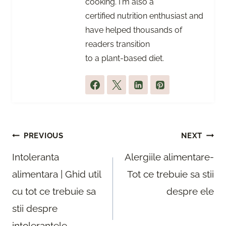
cooking. I'm also a
certified nutrition enthusiast and
have helped thousands of
readers transition
to a plant-based diet.
Post
PREVIOUS
NEXT
navigation
Intoleranta
Alergiile alimentare-
alimentara | Ghid util
Tot ce trebuie sa stii
cu tot ce trebuie sa
despre ele
stii despre
intolerantele