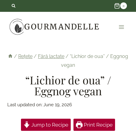
Skip
0
to
GOURMANDELLE
content
/
Rețete
/
Fără lactate
/
“Lichior de oua” / Eggnog
vegan
“Lichior de oua” /
Eggnog vegan
Last updated on:
June 19, 2026
Jump to Recipe
Print Recipe