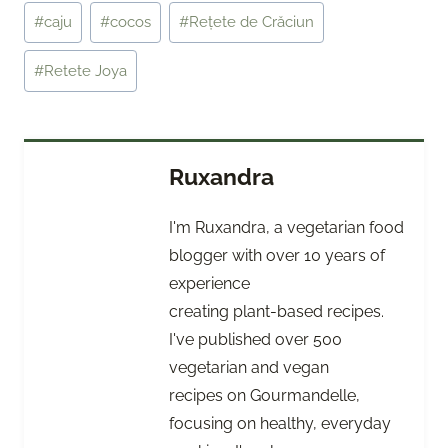
Post
#
caju
#
cocos
#
Rețete de Crăciun
Tags:
#
Retete Joya
Ruxandra
I'm Ruxandra, a vegetarian food
blogger with over 10 years of
experience
creating plant-based recipes.
I've published over 500
vegetarian and vegan
recipes on Gourmandelle,
focusing on healthy, everyday