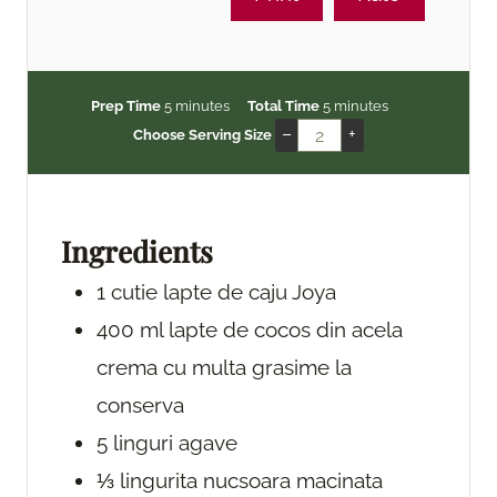
m
m
Prep Time
5
minutes
Total Time
5
minutes
i
i
–
+
Choose Serving Size
n
n
u
u
t
t
e
e
Ingredients
s
s
1
cutie
lapte de caju Joya
400
ml
lapte de cocos
din acela
crema cu multa grasime la
conserva
5
linguri
agave
⅓
lingurita
nucsoara macinata