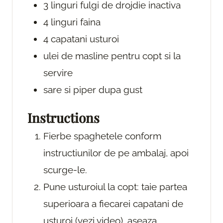
3
linguri
fulgi de drojdie inactiva
4
linguri
faina
4
capatani
usturoi
ulei de masline
pentru copt si la
servire
sare si piper
dupa gust
Instructions
Fierbe spaghetele conform
instructiunilor de pe ambalaj, apoi
scurge-le.
Pune usturoiul la copt: taie partea
superioara a fiecarei capatani de
usturoi (vezi video), aseaza