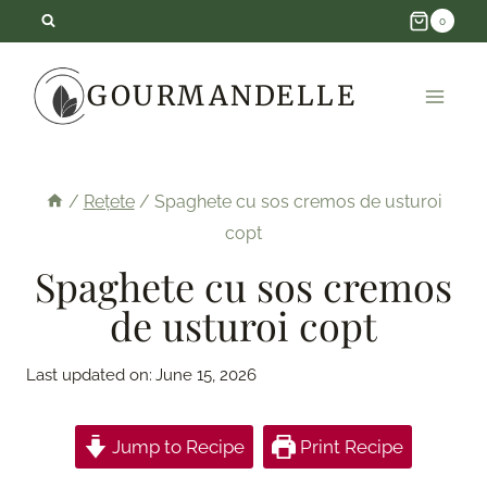
Skip
0
to
GOURMANDELLE
content
/
Rețete
/
Spaghete cu sos cremos de usturoi
copt
Spaghete cu sos cremos
de usturoi copt
Last updated on:
June 15, 2026
Jump to Recipe
Print Recipe