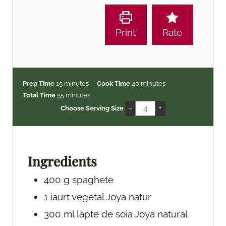
Print
Rate
m
m
Prep Time
15
minutes
Cook Time
40
minutes
i
m
i
Total Time
55
minutes
n
i
n
–
+
Choose Serving Size
u
n
u
t
u
t
e
t
e
s
e
s
Ingredients
s
400
g
spaghete
1
iaurt vegetal Joya natur
300
ml
lapte de soia Joya natural