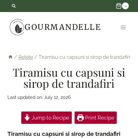
Skip
0
to
GOURMANDELLE
content
/
Rețete
/
Tiramisu cu capsuni si sirop de trandafiri
Tiramisu cu capsuni si
sirop de trandafiri
Last updated on:
July 12, 2026
Jump to Recipe
Print Recipe
Tiramisu cu capsuni si sirop de trandafiri