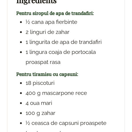
Ingredients
s
Pentru siropul de apa de trandafiri:
½
cana apa fierbinte
2
linguri de zahar
1
lingurita de apa de trandafiri
1
lingura coaja de portocala
proaspat rasa
Pentru tiramisu cu capsuni:
18
piscoturi
400
g
mascarpone
rece
4
oua mari
100
g
zahar
½
ceasca de capsuni proaspete