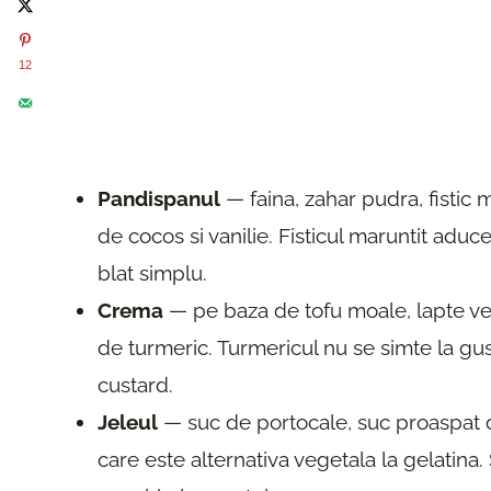
12
Pandispanul
— faina, zahar pudra, fistic m
de cocos si vanilie. Fisticul maruntit aduc
blat simplu.
Crema
— pe baza de tofu moale, lapte veg
de turmeric. Turmericul nu se simte la gu
custard.
Jeleul
— suc de portocale, suc proaspat d
care este alternativa vegetala la gelatina