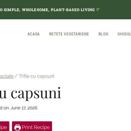
TO SIMPLE, WHOLESOME, PLANT-BASED LIVING
ACASA
RETETE VEGETARIENE
BLOG
GHIDU
lactate
/
Trifle cu capsuni
cu capsuni
d on:
June 17, 2026
ipe
Print Recipe