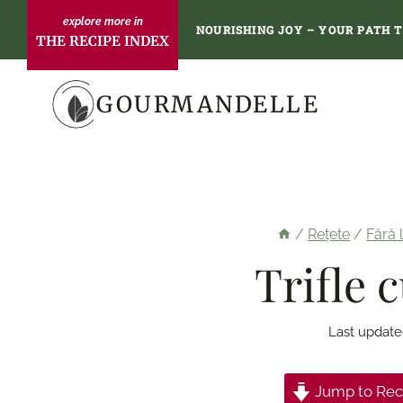
Skip
NOURISHING JOY – YOUR PATH 
THE RECIPE INDEX
to
content
GOURMANDELLE
/
Rețete
/
Fără 
Trifle 
Last update
Jump to Rec