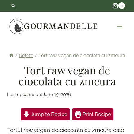
Skip
0
to
GOURMANDELLE
content
/
Rețete
/
Tort raw vegan de ciocolata cu zmeura
Tort raw vegan de
ciocolata cu zmeura
Last updated on:
June 19, 2026
Jump to Recipe
Print Recipe
Tortul raw vegan de ciocolata cu zmeura este