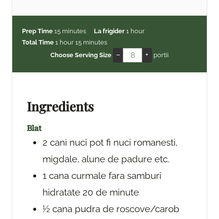
m
h
Prep Time
15
minutes
La frigider
1
hour
h
i
m
o
Total Time
1
hour
15
minutes
o
n
i
u
–
+
Choose Serving Size
portii
u
u
n
r
r
t
u
e
t
s
e
Ingredients
s
Blat
2
cani
nuci
pot fi nuci romanesti,
migdale, alune de padure etc.
1
cana
curmale fara samburi
hidratate 20 de minute
½
cana
pudra de roscove/carob