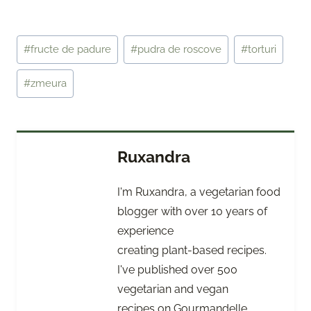
Post
#
fructe de padure
#
pudra de roscove
#
torturi
Tags:
#
zmeura
Ruxandra
I'm Ruxandra, a vegetarian food
blogger with over 10 years of
experience
creating plant-based recipes.
I've published over 500
vegetarian and vegan
recipes on Gourmandelle,