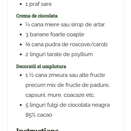
1
praf
sare
Crema de ciocolata
¼
cana
miere
sau sirop de artar
3
banane
foarte coapte
⅓
cana
pudra de roscove/carob
2
linguri
tarate de psyllium
Decoratii si umplutura
1 ½
cana
zmeura
sau alte fructe
precum mix de fructe de padure,
capsuni, mure, coacaze etc.
5
linguri
fulgi de ciocolata neagra
85% cacao