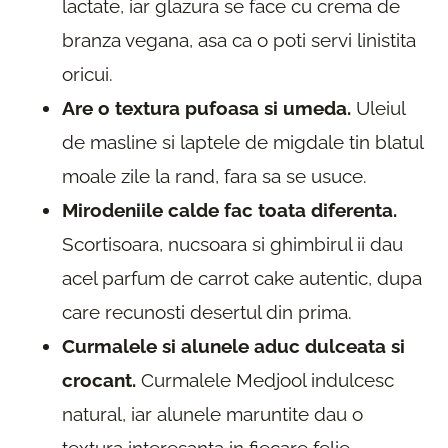
lactate, iar glazura se face cu crema de
branza vegana, asa ca o poti servi linistita
oricui.
Are o textura pufoasa si umeda.
Uleiul
de masline si laptele de migdale tin blatul
moale zile la rand, fara sa se usuce.
Mirodeniile calde fac toata diferenta.
Scortisoara, nucsoara si ghimbirul ii dau
acel parfum de carrot cake autentic, dupa
care recunosti desertul din prima.
Curmalele si alunele aduc dulceata si
crocant.
Curmalele Medjool indulcesc
natural, iar alunele maruntite dau o
textura interesanta in fiecare felie.