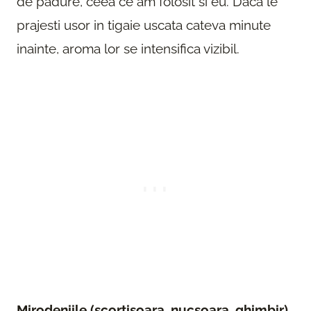
de padure, ceea ce am folosit si eu. Daca le
prajesti usor in tigaie uscata cateva minute
inainte, aroma lor se intensifica vizibil.
Mirodeniile (scortisoara, nucsoara, ghimbir)