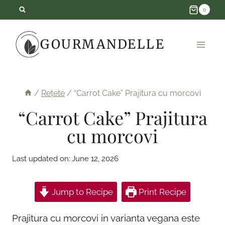
Skip
0
to
GOURMANDELLE
content
/
Rețete
/
“Carrot Cake” Prajitura cu morcovi
“Carrot Cake” Prajitura
cu morcovi
Last updated on:
June 12, 2026
Jump to Recipe
Print Recipe
Prajitura cu morcovi in varianta vegana este