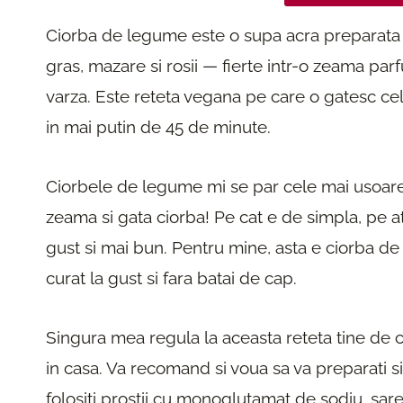
Ciorba de legume este o supa acra preparata 
gras, mazare si rosii — fierte intr-o zeama pa
varza. Este reteta vegana pe care o gatesc cel
in mai putin de 45 de minute.
Ciorbele de legume mi se par cele mai usoare r
zeama si gata ciorba! Pe cat e de simpla, pe at
gust si mai bun. Pentru mine, asta e ciorba d
curat la gust si fara batai de cap.
Singura mea regula la aceasta reteta tine de 
in casa. Va recomand si voua sa va preparati s
folositi prostii cu monoglutamat de sodiu, sare