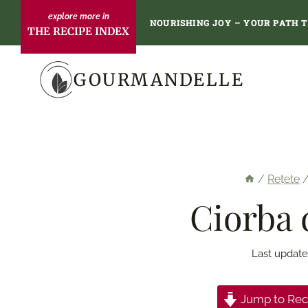
Skip
NOURISHING JOY – YOUR PATH 
THE RECIPE INDEX
to
content
GOURMANDELLE
/
Rețete
Ciorba 
Last update
Jump to Rec