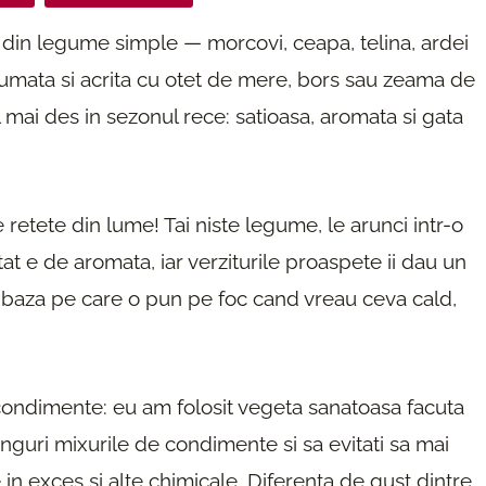
din legume simple — morcovi, ceapa, telina, ardei
rfumata si acrita cu otet de mere, bors sau zeama de
 mai des in sezonul rece: satioasa, aromata si gata
etete din lume! Tai niste legume, le arunci intr-o
at e de aromata, iar verziturile proaspete ii dau un
e baza pe care o pun pe foc cand vreau ceva cald,
condimente: eu am folosit vegeta sanatoasa facuta
inguri mixurile de condimente si sa evitati sa mai
 in exces si alte chimicale. Diferenta de gust dintre