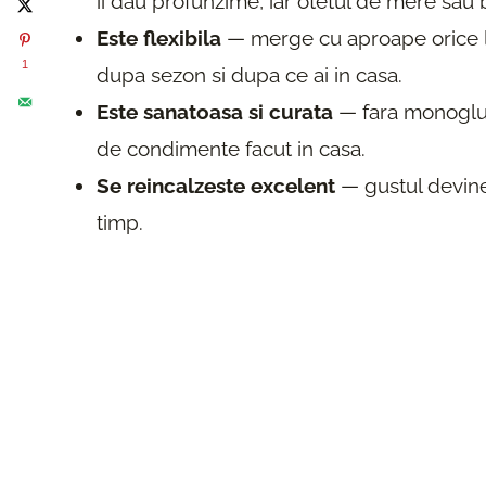
ii dau profunzime, iar otetul de mere sau 
Este flexibila
— merge cu aproape orice l
1
dupa sezon si dupa ce ai in casa.
Este sanatoasa si curata
— fara monogluta
de condimente facut in casa.
Se reincalzeste excelent
— gustul devine 
timp.