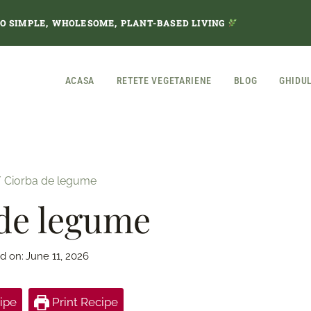
TO SIMPLE, WHOLESOME, PLANT-BASED LIVING
ACASA
RETETE VEGETARIENE
BLOG
GHIDU
/
Ciorba de legume
de legume
d on:
June 11, 2026
ipe
Print Recipe