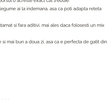
borsul o acreste exact cat trebuie.
egume ai la indemana, asa ca poti adapta reteta
mat si fara aditivi, mai ales daca folosesti un mix
si mai bun a doua zi, asa ca e perfecta de gatit din