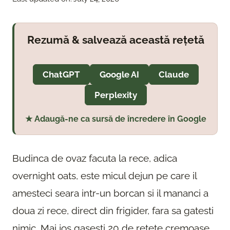
Rezumă & salvează această rețetă
ChatGPT
Google AI
Claude
Perplexity
★ Adaugă-ne ca sursă de încredere în Google
Budinca de ovaz facuta la rece, adica
overnight oats, este micul dejun pe care il
amesteci seara intr-un borcan si il mananci a
doua zi rece, direct din frigider, fara sa gatesti
nimic. Mai jos gasesti 20 de retete cremoase,