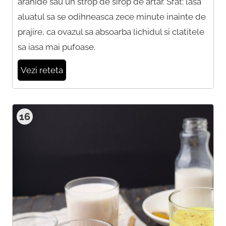
arahide sau un strop de sirop de artar. Sfat: lasa
aluatul sa se odihneasca zece minute inainte de
prajire, ca ovazul sa absoarba lichidul si clatitele
sa iasa mai pufoase.
Vezi reteta
16