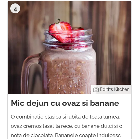
4
Edith’s Kitchen
Mic dejun cu ovaz si banane
O combinatie clasica si iubita de toata lumea:
ovaz cremos lasat la rece, cu banane dulci si o
nota de ciocolata. Bananele coapte indulcesc