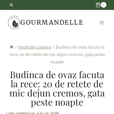
Skip
0
to
GOURMANDELLE
content
/
Inspiratie culinara
/
Budinca de ovaz facuta la
rece: 20 de retete de mic dejun cremos, gata peste
noapte
Budinca de ovaz facuta
la rece: 20 de retete de
mic dejun cremos, gata
peste noapte
Last updated on:
July 24, 2026