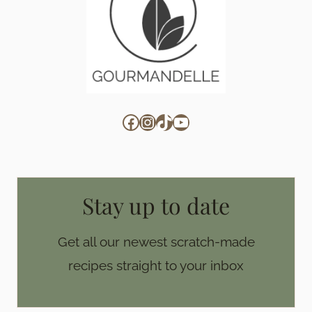
Facebook
Instagram
TikTok
YouTube
Stay up to date
Get all our newest scratch-made
recipes straight to your inbox