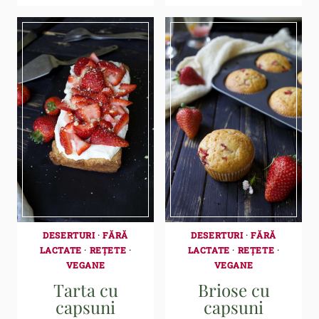
DESERTURI
·
FĂRĂ
DESERTURI
·
FĂRĂ
LACTATE
·
REȚETE
·
LACTATE
·
REȚETE
·
VEGANE
VEGANE
Tarta cu
Briose cu
capsuni
capsuni