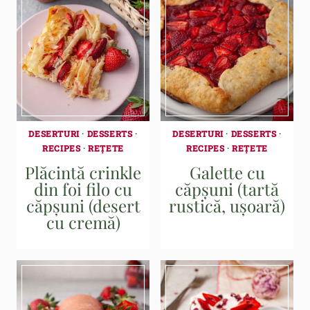
DESERTURI
·
DESSERTS
·
DESERTURI
·
DESSERTS
·
RECIPES
·
REȚETE
RECIPES
·
REȚETE
Plăcintă crinkle
Galette cu
din foi filo cu
căpșuni (tartă
căpșuni (desert
rustică, ușoară)
cu cremă)