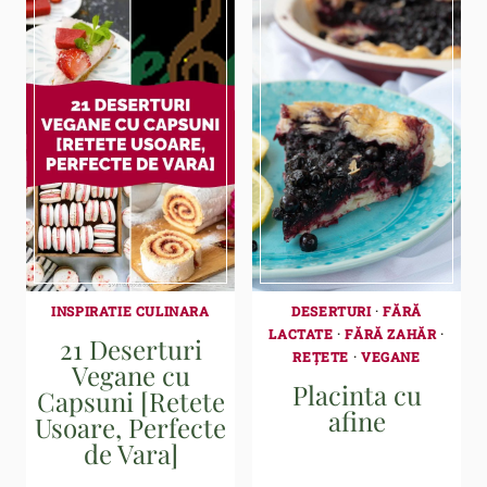
INSPIRATIE CULINARA
DESERTURI
·
FĂRĂ
LACTATE
·
FĂRĂ ZAHĂR
·
21 Deserturi
REȚETE
·
VEGANE
Vegane cu
Placinta cu
Capsuni [Retete
afine
Usoare, Perfecte
de Vara]