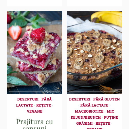
DESERTURI
·
FĂRĂ
DESERTURI
·
FĂRĂ GLUTEN
LACTATE
·
REȚETE
·
·
FĂRĂ LACTATE
·
VEGANE
MACROBIOTICE
·
MIC
DEJUN/BRUNCH
·
PUȚINE
Prajitura cu
GRĂSIMI
·
REȚETE
·
capsuni