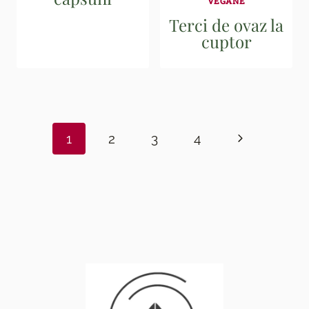
VEGANE
Terci de ovaz la
cuptor
Page
navigation
Next
1
2
3
4
Page