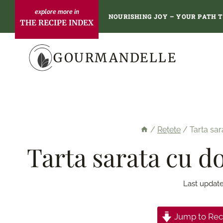
Skip
NOURISHING JOY – YOUR PATH 
THE RECIPE INDEX
to
content
GOURMANDELLE
/
Rețete
/
Tarta sar
Tarta sarata cu d
Last update
Jump to Rec