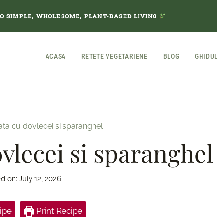
TO SIMPLE, WHOLESOME, PLANT-BASED LIVING
ACASA
RETETE VEGETARIENE
BLOG
GHIDU
ata cu dovlecei si sparanghel
ovlecei si sparanghel
d on:
July 12, 2026
ipe
Print Recipe