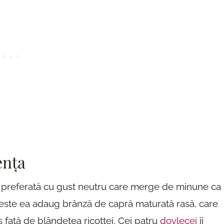
ența
 preferată cu gust neutru care merge de minune ca
Peste ea adaug brânză de capră maturată rasă, care
 față de blândețea ricottei. Cei patru
dovlecei
îi