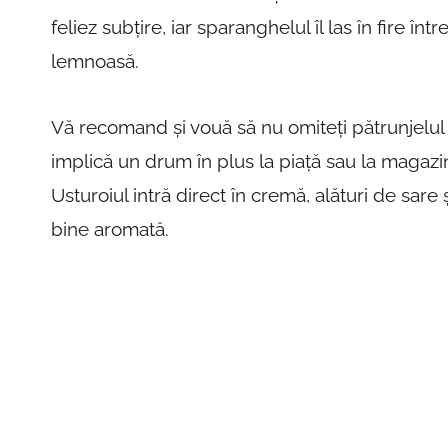
feliez subțire, iar sparanghelul îl las în fire î
lemnoasă.
Vă recomand și vouă să nu omiteți pătrunjelul
implică un drum în plus la piață sau la magazin
Usturoiul intră direct în cremă, alături de sare ș
bine aromată.