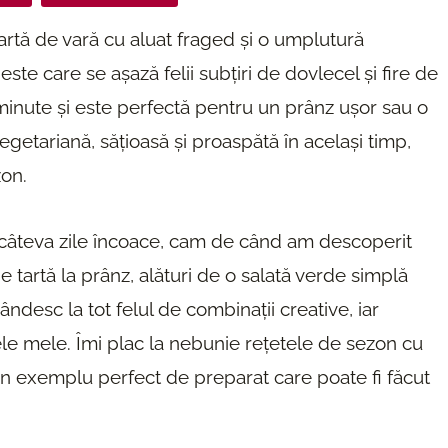
tartă de vară cu aluat fraged și o umplutură
te care se așază felii subțiri de dovlecel și fire de
inute și este perfectă pentru un prânz ușor sau o
egetariană, sățioasă și proaspătă în același timp,
zon.
câteva zile încoace, cam de când am descoperit
 tartă la prânz, alături de o salată verde simplă
desc la tot felul de combinații creative, iar
le mele. Îmi plac la nebunie rețetele de sezon cu
un exemplu perfect de preparat care poate fi făcut