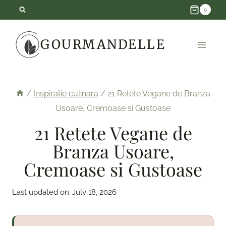
Skip
0
to
GOURMANDELLE
content
/
Inspiratie culinara
/
21 Retete Vegane de Branza
Usoare, Cremoase si Gustoase
21 Retete Vegane de
Branza Usoare,
Cremoase si Gustoase
Last updated on:
July 18, 2026