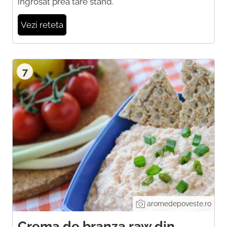
ingrosat prea tare stand.
Vezi reteta
7
aromedepoveste.ro
Crema de branza raw din