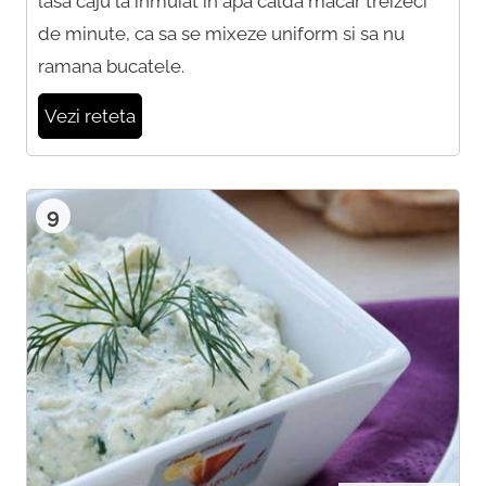
lasa caju la inmuiat in apa calda macar treizeci
de minute, ca sa se mixeze uniform si sa nu
ramana bucatele.
Vezi reteta
9