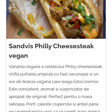
Sandvis Philly Cheesesteak
vegan
Varianta vegana a celebrului Philly cheesesteak:
chifla pufoasa umpluta cu fasii savuroase si un
sos de branza vegana care leaga totul cremos.
Este consistent, aromat si surprinzator de
apropiat de original. Perfect pentru o masa
satioasa. Pont: caleste ciupercile si ardeii pana
se caramelizeaza usor, ca sa capeti acea aroma