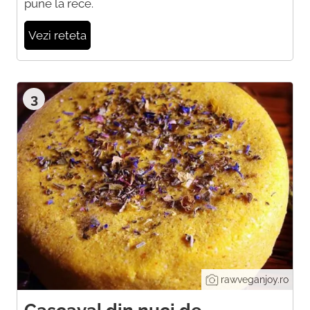
pune la rece.
Vezi reteta
3
rawveganjoy.ro
Cascaval din nuci de