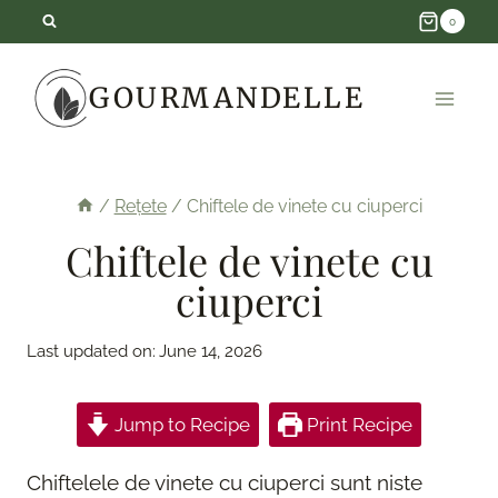
Skip
0
to
GOURMANDELLE
content
/
Rețete
/
Chiftele de vinete cu ciuperci
Chiftele de vinete cu
ciuperci
Last updated on:
June 14, 2026
Jump to Recipe
Print Recipe
Chiftelele de vinete cu ciuperci sunt niste