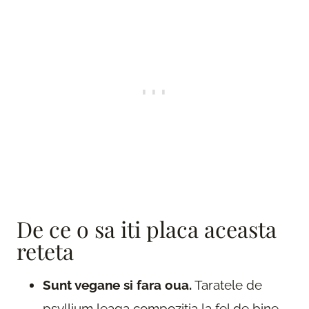
De ce o sa iti placa aceasta
reteta
Sunt vegane si fara oua.
Taratele de
psyllium leaga compozitia la fel de bine