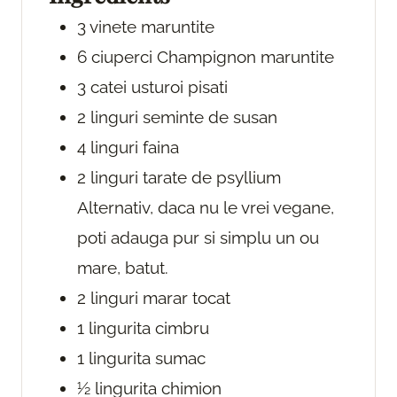
3
vinete
maruntite
6
ciuperci Champignon
maruntite
3
catei
usturoi
pisati
2
linguri
seminte de susan
4
linguri
faina
2
linguri
tarate de psyllium
Alternativ, daca nu le vrei vegane,
poti adauga pur si simplu un ou
mare, batut.
2
linguri
marar
tocat
1
lingurita
cimbru
1
lingurita
sumac
½
lingurita
chimion