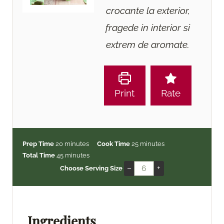
crocante la exterior,
fragede in interior si
extrem de aromate.
Print
Rate
m
m
Prep Time
20
minutes
Cook Time
25
minutes
i
m
i
Total Time
45
minutes
n
i
n
–
+
Choose Serving Size
u
n
u
t
u
t
e
t
e
s
e
s
Ingredients
s