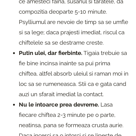
ce amesteci faina, susanul si taratele, da
compozitia deoparte 5-10 minute.
Psylliumul are nevoie de timp sa se umfle
si sa lege; daca prajesti imediat, riscul ca
chiftelele sa se destrame creste.
Putin ulei, dar fierbinte.
Tigaia trebuie sa
fie bine incinsa inainte sa pui prima
chiftea, altfel absorb uleiul si raman moi in
loc sa se rumeneasca. Stii ca e gata cand
auzi un sfarait imediat la contact.
Nu le intoarce prea devreme.
Lasa
fiecare chiftea 2-3 minute pe o parte,
neatinsa, pana se formeaza crusta aurie.
Daca incerci sa o intorci si se lipeste de