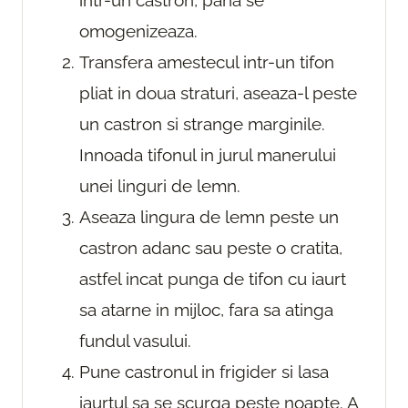
intr-un castron, pana se
omogenizeaza.
Transfera amestecul intr-un tifon
pliat in doua straturi, aseaza-l peste
un castron si strange marginile.
Innoada tifonul in jurul manerului
unei linguri de lemn.
Aseaza lingura de lemn peste un
castron adanc sau peste o cratita,
astfel incat punga de tifon cu iaurt
sa atarne in mijloc, fara sa atinga
fundul vasului.
Pune castronul in frigider si lasa
iaurtul sa se scurga peste noapte. A