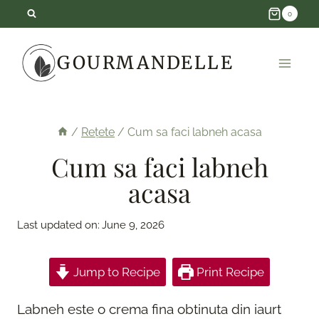
Skip
0
to
GOURMANDELLE
content
/
Rețete
/
Cum sa faci labneh acasa
Cum sa faci labneh
acasa
Last updated on:
June 9, 2026
Jump to Recipe
Print Recipe
Labneh este o crema fina obtinuta din iaurt