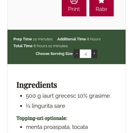
Print
Rate
m
h
Prep Time
10
minutes
Additional Time
8
hours
h
i
m
o
Total Time
8
hours
10
minutes
o
n
i
u
–
+
Choose Serving Size
u
u
n
r
r
t
u
s
s
e
t
s
e
Ingredients
s
500
g
iaurt grecesc
10% grasime
¼
lingurita
sare
Topping-uri optionale:
menta
proaspata, tocata