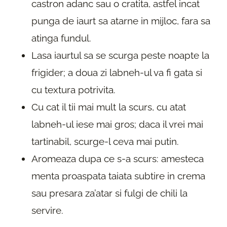
castron adanc sau o cratita, astfel incat
punga de iaurt sa atarne in mijloc, fara sa
atinga fundul.
Lasa iaurtul sa se scurga peste noapte la
frigider; a doua zi labneh-ul va fi gata si
cu textura potrivita.
Cu cat il tii mai mult la scurs, cu atat
labneh-ul iese mai gros; daca il vrei mai
tartinabil, scurge-l ceva mai putin.
Aromeaza dupa ce s-a scurs: amesteca
menta proaspata taiata subtire in crema
sau presara za’atar si fulgi de chili la
servire.