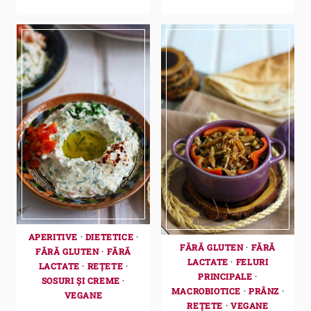
APERITIVE
·
DIETETICE
·
FĂRĂ GLUTEN
·
FĂRĂ
FĂRĂ GLUTEN
·
FĂRĂ
LACTATE
·
FELURI
LACTATE
·
REȚETE
·
PRINCIPALE
·
SOSURI ȘI CREME
·
MACROBIOTICE
·
PRÂNZ
·
VEGANE
REȚETE
·
VEGANE