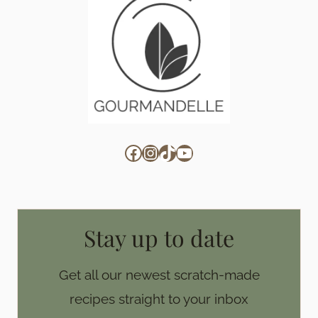
Facebook
Instagram
TikTok
YouTube
Stay up to date
Get all our newest scratch-made
recipes straight to your inbox