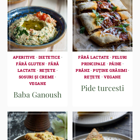
APERITIVE
·
DIETETICE
·
FĂRĂ LACTATE
·
FELURI
FĂRĂ GLUTEN
·
FĂRĂ
PRINCIPALE
·
PÂINE
·
LACTATE
·
REȚETE
·
PRÂNZ
·
PUȚINE GRĂSIMI
·
SOSURI ȘI CREME
·
REȚETE
·
VEGANE
VEGANE
Pide turcesti
Baba Ganoush