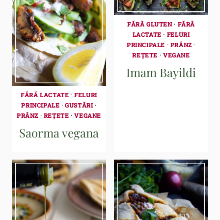
FĂRĂ GLUTEN
·
FĂRĂ
LACTATE
·
FELURI
PRINCIPALE
·
PRÂNZ
·
REȚETE
·
VEGANE
Imam Bayildi
FĂRĂ LACTATE
·
FELURI
PRINCIPALE
·
GUSTĂRI
·
PRÂNZ
·
REȚETE
·
VEGANE
Saorma vegana