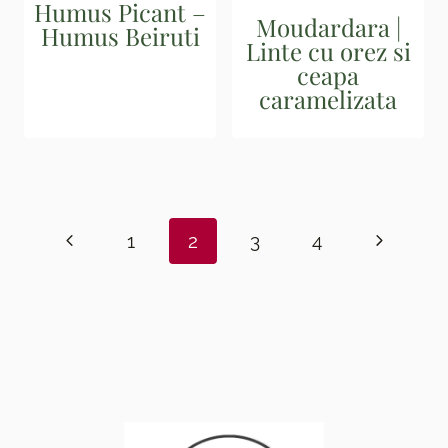
Humus Picant –
Moudardara |
Humus Beiruti
Linte cu orez si
ceapa
caramelizata
Page
navigation
Previous
Next
1
2
3
4
Page
Page