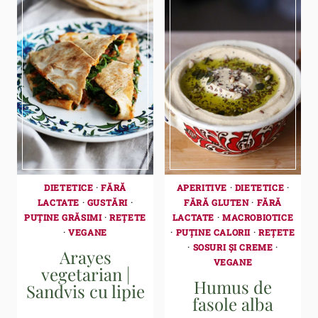
DIETETICE
·
FĂRĂ
APERITIVE
·
DIETETICE
·
LACTATE
·
GUSTĂRI
·
FĂRĂ GLUTEN
·
FĂRĂ
PUȚINE GRĂSIMI
·
REȚETE
LACTATE
·
MACROBIOTICE
·
VEGANE
·
PUȚINE CALORII
·
REȚETE
·
SOSURI ȘI CREME
·
Arayes
VEGANE
vegetarian |
Humus de
Sandvis cu lipie
fasole alba