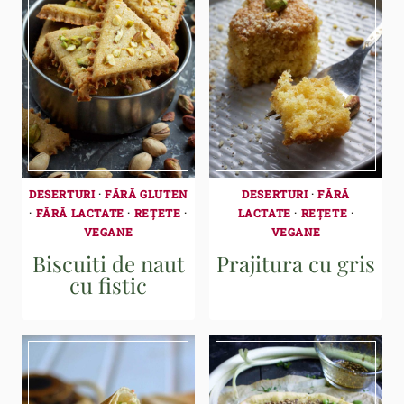
DESERTURI
·
FĂRĂ GLUTEN
DESERTURI
·
FĂRĂ
·
FĂRĂ LACTATE
·
REȚETE
·
LACTATE
·
REȚETE
·
VEGANE
VEGANE
Biscuiti de naut
Prajitura cu gris
cu fistic