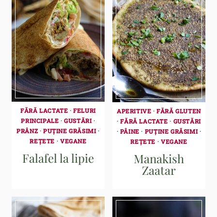
FĂRĂ LACTATE
·
FELURI
APERITIVE
·
FĂRĂ GLUTEN
PRINCIPALE
·
GUSTĂRI
·
·
FĂRĂ LACTATE
·
GUSTĂRI
PRÂNZ
·
PUȚINE GRĂSIMI
·
·
PÂINE
·
PUȚINE GRĂSIMI
·
REȚETE
·
VEGANE
REȚETE
·
VEGANE
Falafel la lipie
Manakish
Zaatar