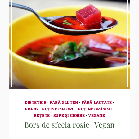
DIETETICE
·
FĂRĂ GLUTEN
·
FĂRĂ LACTATE
·
PRÂNZ
·
PUȚINE CALORII
·
PUȚINE GRĂSIMI
·
REȚETE
·
SUPE ȘI CIORBE
·
VEGANE
Bors de sfecla rosie | Vegan