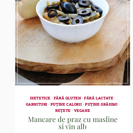
DIETETICE
·
FĂRĂ GLUTEN
·
FĂRĂ LACTATE
·
GARNITURI
·
PUȚINE CALORII
·
PUȚINE GRĂSIMI
·
REȚETE
·
VEGANE
Mancare de praz cu masline
si vin alb