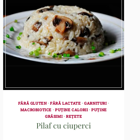
FĂRĂ GLUTEN
·
FĂRĂ LACTATE
·
GARNITURI
·
MACROBIOTICE
·
PUȚINE CALORII
·
PUȚINE
GRĂSIMI
·
REȚETE
Pilaf cu ciuperci