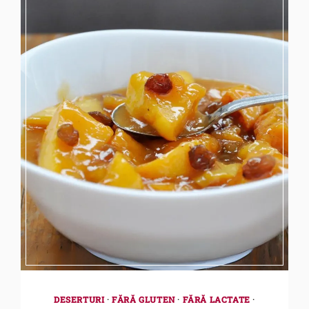
DESERTURI
·
FĂRĂ GLUTEN
·
FĂRĂ LACTATE
·