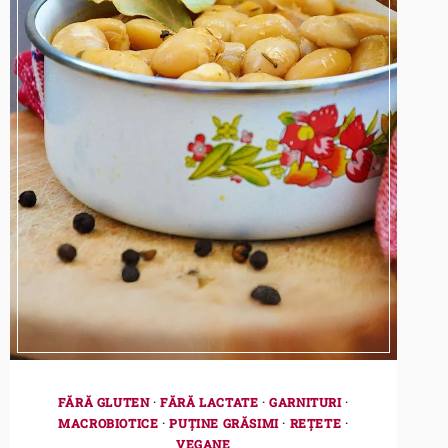
FĂRĂ GLUTEN
·
FĂRĂ LACTATE
·
GARNITURI
·
MACROBIOTICE
·
PUȚINE GRĂSIMI
·
REȚETE
·
VEGANE