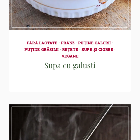
FĂRĂ LACTATE
·
PRÂNZ
·
PUȚINE CALORII
·
PUȚINE GRĂSIMI
·
REȚETE
·
SUPE ȘI CIORBE
·
VEGANE
Supa cu galusti