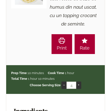
humus din naut uscat,
cu un topping crocant
de seminte.
Print
Rate
m
h
Prep Time
10
minutes
Cook Time
1
hour
h
i
m
o
Total Time
1
hour
10
minutes
o
n
i
u
–
+
Choose Serving Size
u
u
n
r
r
t
u
e
t
s
e