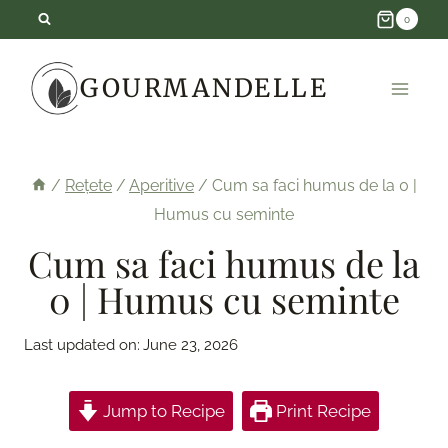
Skip
0
to
GOURMANDELLE
content
/
Rețete
/
Aperitive
/
Cum sa faci humus de la 0 |
Humus cu seminte
Cum sa faci humus de la
0 | Humus cu seminte
Last updated on:
June 23, 2026
Jump to Recipe
Print Recipe