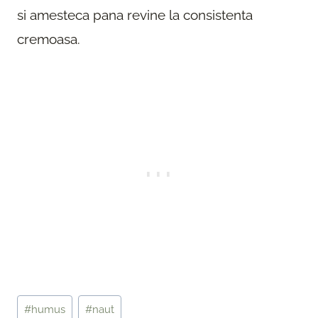
si amesteca pana revine la consistenta
cremoasa.
Post
#
humus
#
naut