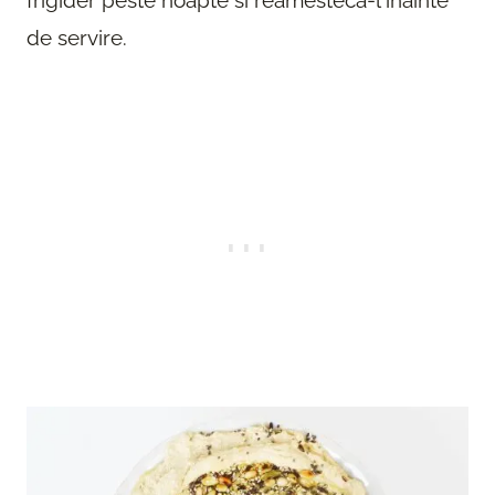
frigider peste noapte si reamesteca-l inainte
de servire.