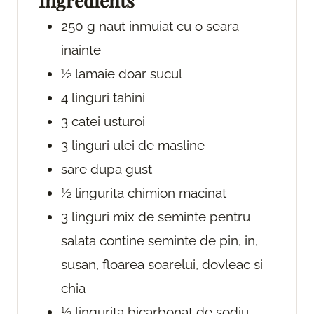
Ingredients
s
250
g
naut
inmuiat cu o seara
inainte
½
lamaie
doar sucul
4
linguri
tahini
3
catei
usturoi
3
linguri
ulei de masline
sare
dupa gust
½
lingurita
chimion macinat
3
linguri
mix de seminte pentru
salata
contine seminte de pin, in,
susan, floarea soarelui, dovleac si
chia
½
lingurita
bicarbonat de sodiu