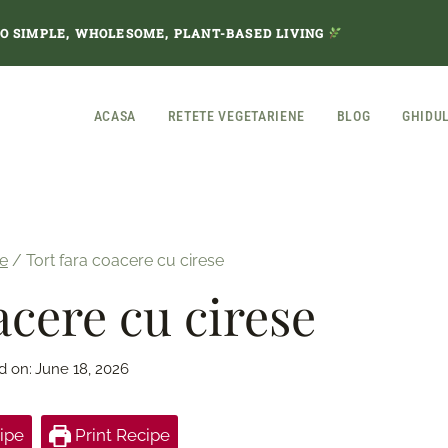
TO SIMPLE, WHOLESOME, PLANT-BASED LIVING
ACASA
RETETE VEGETARIENE
BLOG
GHIDU
te
/
Tort fara coacere cu cirese
acere cu cirese
d on:
June 18, 2026
ipe
Print Recipe