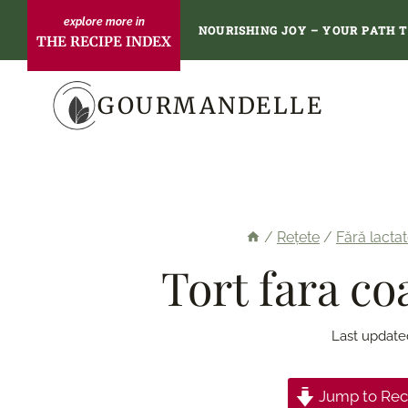
Skip
NOURISHING JOY – YOUR PATH 
THE RECIPE INDEX
to
content
GOURMANDELLE
/
Rețete
/
Fără lacta
Tort fara co
Last update
Jump to Rec