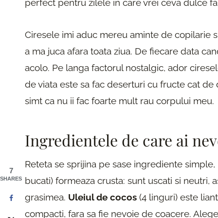
perfect pentru zilele in care vrei ceva dulce fa
Ciresele imi aduc mereu aminte de copilarie si
a ma juca afara toata ziua. De fiecare data ca
acolo. Pe langa factorul nostalgic, ador ciresel
de viata este sa fac deserturi cu fructe cat de
simt ca nu ii fac foarte mult rau corpului meu.
Ingredientele de care ai nev
Reteta se sprijina pe sase ingrediente simple, i
7
bucati) formeaza crusta: sunt uscati si neutri,
SHARES
grasimea.
Uleiul de cocos
(4 linguri) este liant
compacti, fara sa fie nevoie de coacere. Alege 